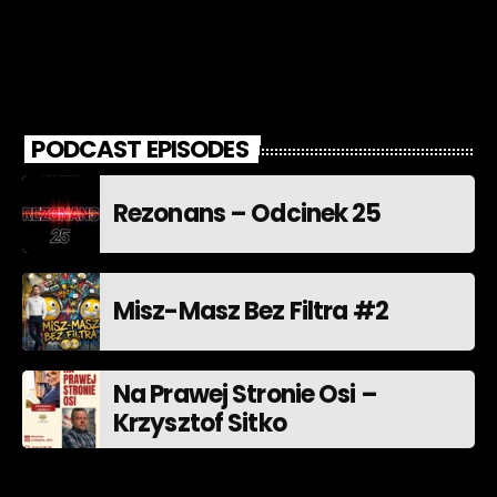
PODCAST EPISODES
Rezonans – Odcinek 25
Misz-Masz Bez Filtra #2
Na Prawej Stronie Osi –
Krzysztof Sitko