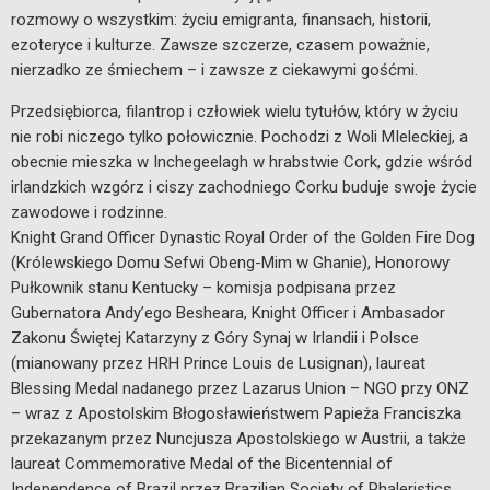
rozmowy o wszystkim: życiu emigranta, finansach, historii,
ezoteryce i kulturze. Zawsze szczerze, czasem poważnie,
nierzadko ze śmiechem – i zawsze z ciekawymi gośćmi.
Przedsiębiorca, filantrop i człowiek wielu tytułów, który w życiu
nie robi niczego tylko połowicznie. Pochodzi z Woli MIeleckiej, a
obecnie mieszka w Inchegeelagh w hrabstwie Cork, gdzie wśród
irlandzkich wzgórz i ciszy zachodniego Corku buduje swoje życie
zawodowe i rodzinne.
Knight Grand Officer Dynastic Royal Order of the Golden Fire Dog
(Królewskiego Domu Sefwi Obeng-Mim w Ghanie), Honorowy
Pułkownik stanu Kentucky – komisja podpisana przez
Gubernatora Andy’ego Besheara, Knight Officer i Ambasador
Zakonu Świętej Katarzyny z Góry Synaj w Irlandii i Polsce
(mianowany przez HRH Prince Louis de Lusignan), laureat
Blessing Medal nadanego przez Lazarus Union – NGO przy ONZ
– wraz z Apostolskim Błogosławieństwem Papieża Franciszka
przekazanym przez Nuncjusza Apostolskiego w Austrii, a także
laureat Commemorative Medal of the Bicentennial of
Independence of Brazil przez Brazilian Society of Phaleristics.