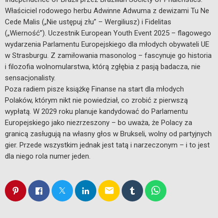
Właściciel rodowego herbu Adwinne Adwuma z dewizami Tu Ne
Cede Malis („Nie ustępuj złu” – Wergiliusz) i Fidelitas
(„Wierność”). Uczestnik European Youth Event 2025 – flagowego
wydarzenia Parlamentu Europejskiego dla młodych obywateli UE
w Strasburgu. Z zamiłowania masonolog – fascynuje go historia
i filozofia wolnomularstwa, którą zgłębia z pasją badacza, nie
sensacjonalisty.
Poza radiem pisze książkę Finanse na start dla młodych
Polaków, którym nikt nie powiedział, co zrobić z pierwszą
wypłatą. W 2029 roku planuje kandydować do Parlamentu
Europejskiego jako niezrzeszony – bo uważa, że Polacy za
granicą zasługują na własny głos w Brukseli, wolny od partyjnych
gier. Przede wszystkim jednak jest tatą i narzeczonym – i to jest
dla niego rola numer jeden.
email