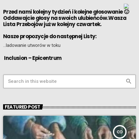
Przed nami kolejny tydzień i kolejne głosowanie
Oddawajcie głosy na swoich ulubieńców.Wasza
Lista Przebojów już w kolejny czwartek.
Nasze propozycje do następnej Listy:
…ladowanie utworów w toku
Inclusion – Epicentrum
search
FEATURED POST
insert_link