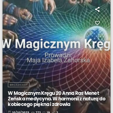
BROADCAST
W Magicznym Kręgu 20 Anna Ras Menet
Żeńska medycyna. W harmonii z naturą do
kobiecego piękna i zdrowia
today
10/10/2023
771
19
2