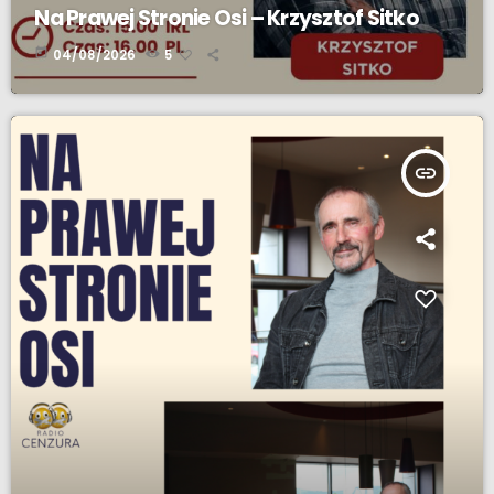
Na Prawej Stronie Osi – Krzysztof Sitko
today
04/08/2026
5
insert_link