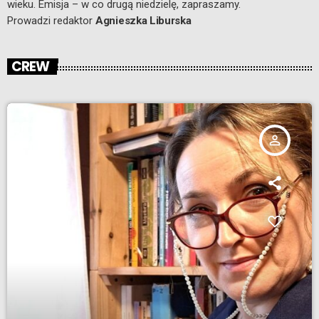
wieku. Emisja – w co drugą niedzielę, zapraszamy.
Prowadzi
redaktor
Agnieszka Liburska
CREW
person_outline