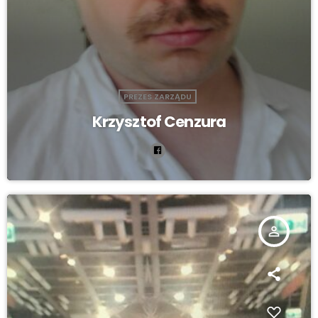
PREZES ZARZĄDU
Krzysztof Cenzura
person_outline