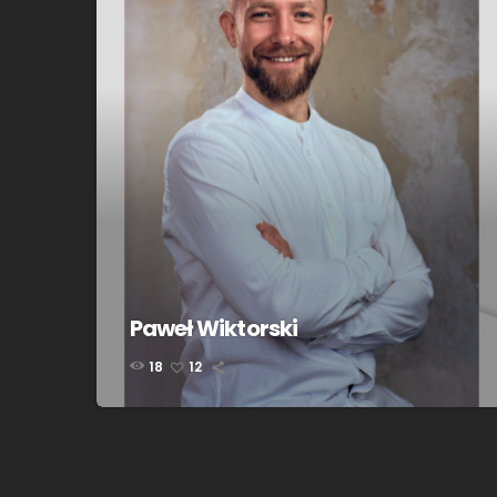
Paweł Wiktorski
18
12