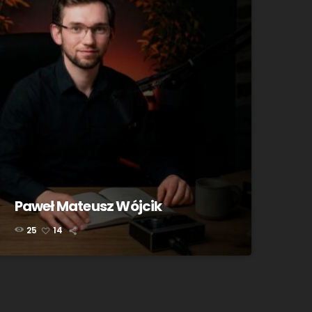
Paweł Mateusz Wójcik
25
14