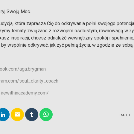
ryj Swoją Moc.
dycja, która zaprasza Cię do odkrywania pełni swojego potencjał
szymy tematy związane z rozwojem osobistym, równowagą w ży
ukasz inspiracji, chcesz odnaleźć wewnętrzny spokój i spełnienie, 
, by wspólnie odkrywać, jak żyć pełnią życia, w zgodzie ze sobą 
book.com/aga.brygman
gram.com/soul_clarity_coach
pirewithinacademy.com/
email
RATE IT