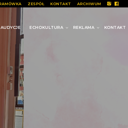
RAMÓWKA
ZESPÓŁ
KONTAKT
ARCHIWUM
AUDYCJE
ECHOKULTURA
REKLAMA
KONTAKT