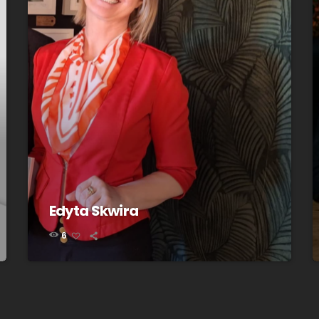
Edyta Skwira
6