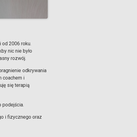
 i wewnętrznej siły.
yciu oraz
j i spełnienie, ta
w zgodzie z
 od 2006 roku.
łącz […]
by nic nie było
asny rozwój.
ragnienie odkrywania
m coachem i
ję się terapią
 podejścia.
o i fizycznego oraz