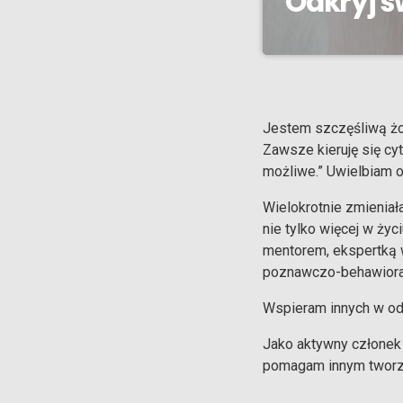
Odkryj 
Odkryj swoją moc to
W każdej odsłonie 
odnajdywaniem swojej
audycja jest dla Ci
Jestem szczęśliwą żo
własnymi pragnienia
Zawsze kieruję się cyt
możliwe.” Uwielbiam o
Wielokrotnie zmienia
nie tylko więcej w ży
mentorem, ekspertką w
poznawczo-behawioral
Wspieram innych w odn
Jako aktywny członek 
pomagam innym tworzyć