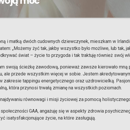
swoją moc
 audycja, która zaprasza Cię do odkrywania pełni swojego potencjału
poruszamy tematy związane z rozwojem osobistym, równowagą w ż
 misji. Jeśli szukasz inspiracji, pragniesz znaleźć wewnętrzny spokó
ebie. Podczas spotkań będziemy także omawiać, jak wyznaczać cele 
ną i matką dwóch cudownych dziewczynek, mieszkam w Irlandii
mi i wartościami, aby twoje życie było autentyczne i pełne sensu. Do
atem: „Możemy żyć tak, jakby wszystko było możliwe, lub tak, jak
dkrywać świat – życie to przygoda i tak traktuję również swój wł
łam swoją ścieżkę zawodową, ponieważ zawsze kierowało mną p
ciu, ale przede wszystkim więcej w sobie. Jestem akredytowany
 zakresie tappingu energetycznego oraz uzdrowicielką. Pasjonu
ną, która przynosi trwałą zmianę na wszystkich poziomach.
ajdywaniu równowagi i misji życiowej za pomocą holistycznego
społeczności GAA, angażuję się w aspekty zdrowia psychiczneg
 isatysfakcjonujące życie, na które zasługują.