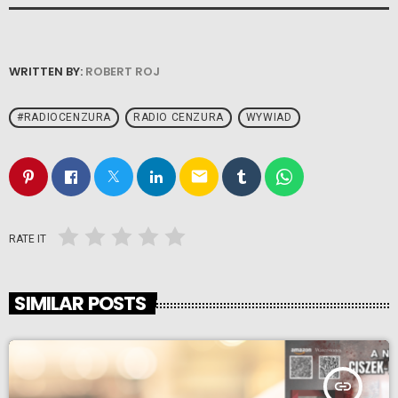
WRITTEN BY:
ROBERT ROJ
#RADIOCENZURA
RADIO CENZURA
WYWIAD
email
RATE IT
SIMILAR POSTS
insert_link