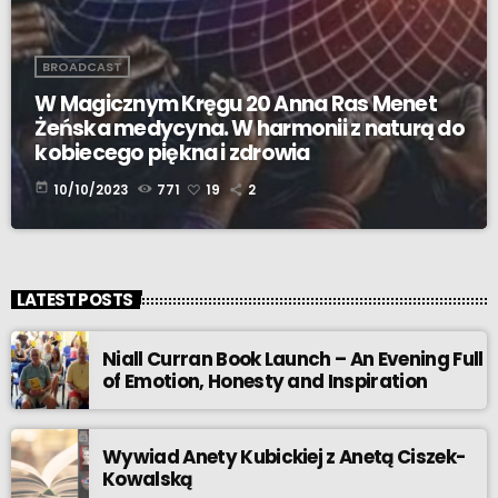
BROADCAST
W Magicznym Kręgu 20 Anna Ras Menet
Żeńska medycyna. W harmonii z naturą do
kobiecego piękna i zdrowia
today
10/10/2023
771
19
2
LATEST POSTS
Niall Curran Book Launch – An Evening Full
of Emotion, Honesty and Inspiration
Wywiad Anety Kubickiej z Anetą Ciszek-
Kowalską