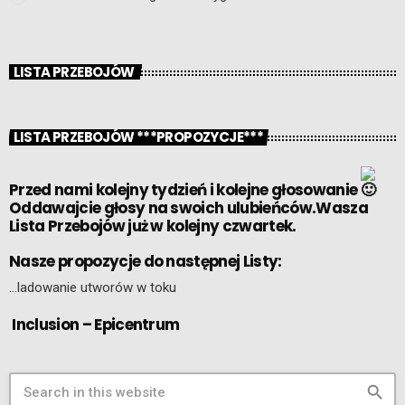
LISTA PRZEBOJÓW
LISTA PRZEBOJÓW ***PROPOZYCJE***
Przed nami kolejny tydzień i kolejne głosowanie
Oddawajcie głosy na swoich ulubieńców.Wasza
Lista Przebojów już w kolejny czwartek.
Nasze propozycje do następnej Listy:
…ladowanie utworów w toku
Inclusion – Epicentrum
search