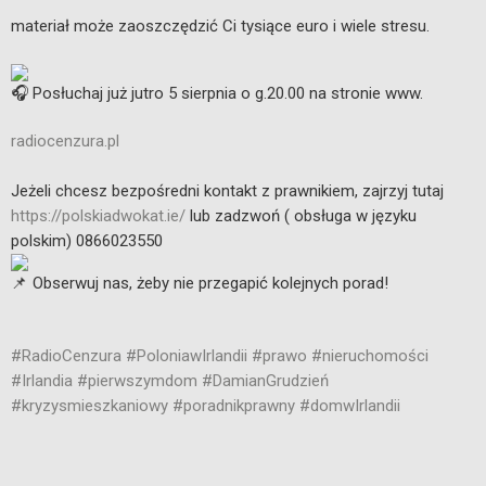
materiał może zaoszczędzić Ci tysiące euro i wiele stresu.
Posłuchaj już jutro 5 sierpnia o g.20.00 na stronie www.
radiocenzura.pl
Jeżeli chcesz bezpośredni kontakt z prawnikiem, zajrzyj tutaj
https://polskiadwokat.ie/
lub zadzwoń ( obsługa w języku
polskim) 0866023550
Obserwuj nas, żeby nie przegapić kolejnych porad!
#RadioCenzura
#PoloniawIrlandii
#prawo
#nieruchomości
#Irlandia
#pierwszymdom
#DamianGrudzień
#kryzysmieszkaniowy
#poradnikprawny
#domwIrlandii