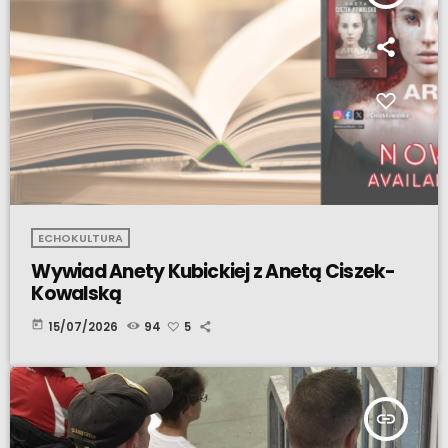
ECHOKULTURA
Wywiad Anety Kubickiej z Anetą Ciszek-
Kowalską
today
15/07/2026
94
5
insert_link