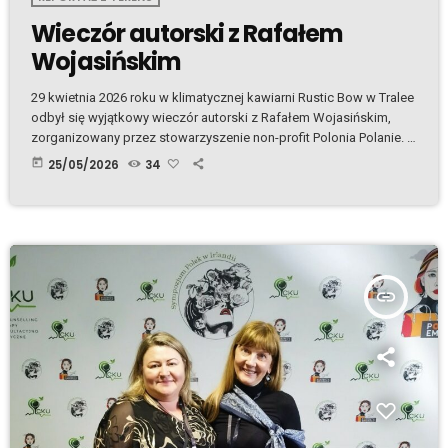
Wieczór autorski z Rafałem
Wojasińskim
29 kwietnia 2026 roku w klimatycznej kawiarni Rustic Bow w Tralee
odbył się wyjątkowy wieczór autorski z Rafałem Wojasińskim,
zorganizowany przez stowarzyszenie non-profit Polonia Polanie.
Podczas spotkania autor opowiadał o swojej twórczości –
today
25/05/2026
34
zarówno tej radiowej, jak i literackiej, ze szczególnym
uwzględnieniem swojej najnowszej książki, napisanej tutaj, w
Kerry. Z dużą czułością mówił o swoim zauroczeniu tym regionem
Irlandii oraz o potrzebie powrotów na Zieloną Wyspę – nie […]
insert_link