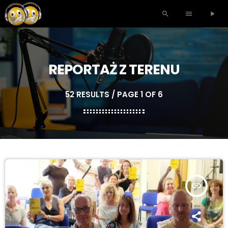
search
menu
play_arrow
REPORTAŻ Z TERENU
52 RESULTS / PAGE 1 OF 6
insert_link