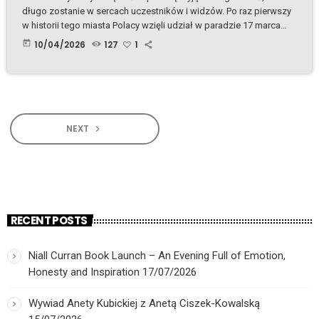
długo zostanie w sercach uczestników i widzów. Po raz pierwszy
w historii tego miasta Polacy wzięli udział w paradzie 17 marca
2026 roku. Dla polonijnej społeczności w Kerry był to moment
today
10/04/2026
127
1
pełen wzruszeń, dumy i prawdziwego spotkania z irlandzką
tradycją. Irlandia potrafi celebrować swojego patrona – św.
Patryka – w sposób, który porusza i jednoczy. Każdego roku ulice
miast […]
NEXT
navigate_next
RECENT POSTS
Niall Curran Book Launch – An Evening Full of Emotion,
Honesty and Inspiration
17/07/2026
Wywiad Anety Kubickiej z Anetą Ciszek-Kowalską