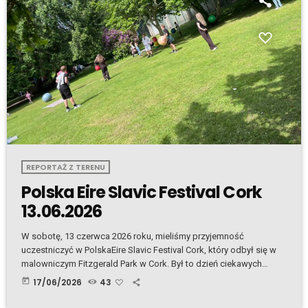
REPORTAŻ Z TERENU
Polska Eire Slavic Festival Cork
13.06.2026
W sobotę, 13 czerwca 2026 roku, mieliśmy przyjemność
uczestniczyć w PolskaEire Slavic Festival Cork, który odbył się w
malowniczym Fitzgerald Park w Cork. Był to dzień ciekawych
rozmów I pełen pozytywnej energii. Oficjalne otwarcie festiwalu
today
17/06/2026
43
uświetnili Lord Mayor Cork, Cllr. Fergal Dennehy, oraz Artur
Michalski, Chargé d’Affaires Rzeczypospolitej Polskiej w Irlandii.