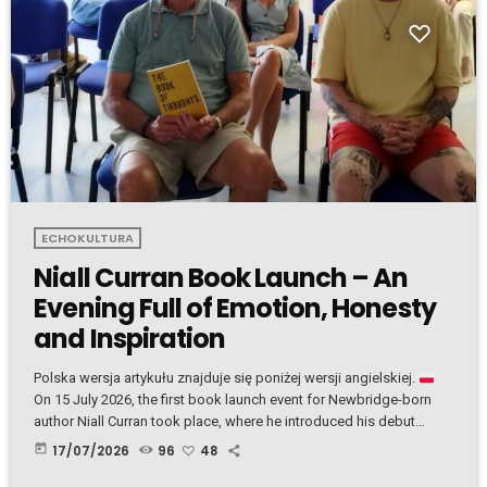
ECHOKULTURA
Niall Curran Book Launch – An
Evening Full of Emotion, Honesty
and Inspiration
Polska wersja artykułu znajduje się poniżej wersji angielskiej.
On 15 July 2026, the first book launch event for Newbridge-born
author Niall Curran took place, where he introduced his debut
book, "The Book of Thoughts." Niall opened the evening by warmly
today
17/07/2026
96
48
welcoming everyone before reading the first passage from his
book. From the very beginning, the atmosphere became