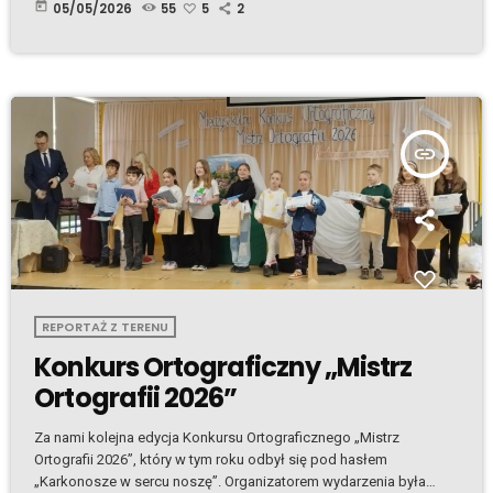
„Polonia w dźwiękach i barwach”, zorganizowanego przez
today
05/05/2026
55
5
2
Stowarzyszenie Polonia Polanie Kerry. Tego wieczoru polska
społeczność w hrabstwie Kerry świętowała aż cztery ważne
rocznice: Konstytucję 3 Maja, Dzień Flagi, Dzień Polonii oraz
rocznicę przystąpienia Polski do Unii Europejskiej. Była to
pierwsza tego typu uroczystość w […]
insert_link
REPORTAŻ Z TERENU
Konkurs Ortograficzny „Mistrz
Ortografii 2026”
Za nami kolejna edycja Konkursu Ortograficznego „Mistrz
Ortografii 2026”, który w tym roku odbył się pod hasłem
„Karkonosze w sercu noszę”. Organizatorem wydarzenia była