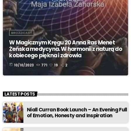
BROADCAST
W Magicznym Kręgu 20 Anna Ras Menet
Żeńska medycyna. W harmonii z naturą do
kobiecego piękna i zdrowia
today
10/10/2023
771
19
2
LATEST POSTS
Niall Curran Book Launch – An Evening Full
of Emotion, Honesty and Inspiration