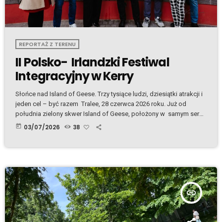
REPORTAŻ Z TERENU
II Polsko- Irlandzki Festiwal
Integracyjny w Kerry
Słońce nad Island of Geese. Trzy tysiące ludzi, dziesiątki atrakcji i
jeden cel – być razem Tralee, 28 czerwca 2026 roku. Już od
południa zielony skwer Island of Geese, położony w samym sercu
miasta, zaczął wypełniać się ludźmi. Z każdą godziną przybywało
today
03/07/2026
38
rodzin z dziećmi, seniorów, młodzieży i spacerowiczów. Słychać
było język polski, angielski, ukraiński, litewski i wiele innych. Nie
było znaczenia, skąd kto pochodził. Tego dnia wszyscy spotkali
się […]
insert_link