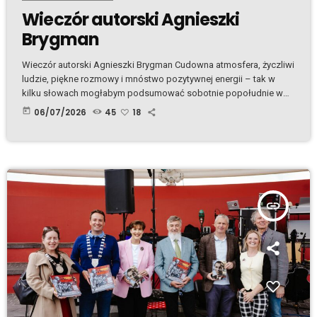
Wieczór autorski Agnieszki
Brygman
Wieczór autorski Agnieszki Brygman Cudowna atmosfera, życzliwi
ludzie, piękne rozmowy i mnóstwo pozytywnej energii – tak w
kilku słowach mogłabym podsumować sobotnie popołudnie w
POSK podczas wieczoru autorskiego Agnieszki Brygman i
today
06/07/2026
45
18
promocji jej pierwszej książki Lost Island. Miałam ogromną
przyjemność rozpocząć to spotkanie i przywitać wszystkich
przybyłych gości. Nie ukrywam – kiedy stanęłam przed
publicznością i zaczęłam mówić, dopadł mnie lekki stres, ale
jakoś sobie poradziłam
Po oddaniu głosu […]
insert_link