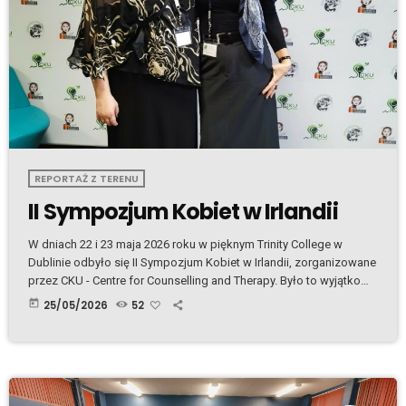
REPORTAŻ Z TERENU
II Sympozjum Kobiet w Irlandii
W dniach 22 i 23 maja 2026 roku w pięknym Trinity College w
Dublinie odbyło się II Sympozjum Kobiet w Irlandii, zorganizowane
przez CKU - Centre for Counselling and Therapy. Było to wyjątkowe
wydarzenie, które zgromadziło kobiety z różnych środowisk,
today
25/05/2026
52
dając przestrzeń do inspirujących rozmów, wymiany doświadczeń
oraz budowania wzajemnych relacji. Całość wydarzenia
poprowadziły Kasia Forest oraz Urszula Bąkowska, dbając o
wyjątkową atmosferę już od pierwszych chwil. Przy wejściu każda
[…]