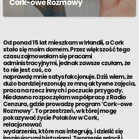
Cork-owe Rozmowy
Od ponad 15 lat mieszkam w Irlandii, a Cork
stało się moim domem. Przez większość tego
czasu zajmowałam się pracami
administracyjnymi, jednak zawsze czułam, że
to nie jest coś, co
naprawdę mnie satysfakcjonuje. Dziś wiem, że
dużo bardziej rezonują ze mną aktywne zajęcia,
praca na rzecz innych i poczucie przygody.
Niedawno rozpoczęłam współpracę z Radio
Cenzura, gdzie prowadzę program ‘Cork-owe
Rozmowy’. To przestrzeń, w której mogę
pokazywać życie Polaków w Cork,
relacjonować
wydarzenia, które nas integrują, i dzielić się
inspirującymi historiami. Tworzenie relacji i