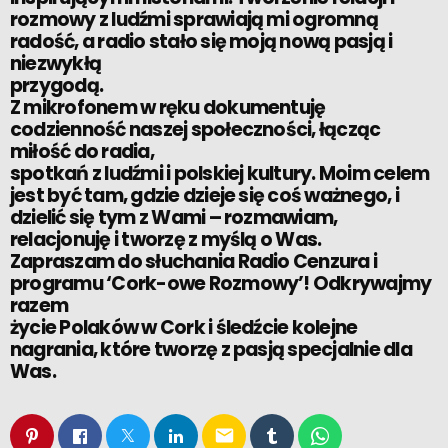
rozmowy z ludźmi sprawiają mi ogromną
radość, a radio stało się moją nową pasją i
niezwykłą
przygodą.
Z mikrofonem w ręku dokumentuję
codzienność naszej społeczności, łącząc
miłość do radia,
spotkań z ludźmi i polskiej kultury. Moim celem
jest być tam, gdzie dzieje się coś ważnego, i
dzielić się tym z Wami – rozmawiam,
relacjonuję i tworzę z myślą o Was.
Zapraszam do słuchania Radio Cenzura i
programu ‘Cork-owe Rozmowy’! Odkrywajmy
razem
życie Polaków w Cork i śledźcie kolejne
nagrania, które tworzę z pasją specjalnie dla
Was.
email