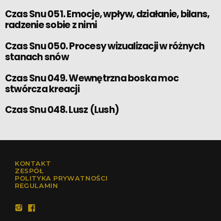
Czas Snu 051. Emocje, wpływ, działanie, bilans,
radzenie sobie z nimi
Czas Snu 050. Procesy wizualizacji w różnych
stanach snów
Czas Snu 049. Wewnętrzna boska moc
stwórcza kreacji
Czas Snu 048. Lusz (Lush)
KONTAKT
ZESPÓŁ
POLITYKA PRYWATNOŚCI
REGULAMIN