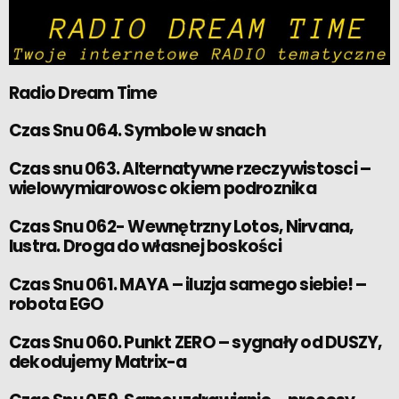
Radio Dream Time
Czas Snu 064. Symbole w snach
Czas snu 063. Alternatywne rzeczywistosci –
wielowymiarowosc okiem podroznika
Czas Snu 062- Wewnętrzny Lotos, Nirvana,
lustra. Droga do własnej boskości
Czas Snu 061. MAYA – iluzja samego siebie! –
robota EGO
Czas Snu 060. Punkt ZERO – sygnały od DUSZY,
dekodujemy Matrix-a