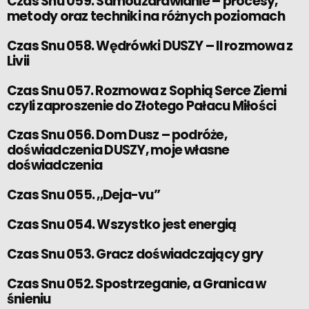
Czas Snu 059. Samouzdrawianie – procesy,
metody oraz techniki na różnych poziomach
Czas Snu 058. Wędrówki DUSZY – II rozmowa z
Livii
Czas Snu 057. Rozmowa z Sophią Serce Ziemi
czyli zaproszenie do Złotego Pałacu Miłości
Czas Snu 056. Dom Dusz – podróże,
doświadczenia DUSZY, moje własne
doświadczenia
Czas Snu 055. ,,Deja-vu”
Czas Snu 054. Wszystko jest energią
Czas Snu 053. Gracz doświadczający gry
Czas Snu 052. Spostrzeganie, a Granica w
śnieniu