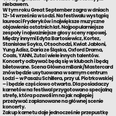
niebawem.
W tym roku Great September zagra w dniach
12-14 września w Łodzi. Na festiwalu wystąpią
laureaci Fryderyków i największe muzyczne
objawienia ostatnich lat. Najpopularniejsze
zespoły i najważniejsze głosy sceny rapowej.
Między innymi Edyta Bartosiewicz, Kortez,
Stanisław Soyka, Otsochodzi, Kwiat Jabłoni,
Yung Adisz, Daria ze Śląska, Oxford Drama,
Coals, YANN, Zuta i wiele innych talentów.
Koncerty odbywać będą się w klubach i będą
biletowane. Scena Główna mBank/Mastercard
znów będzie usytuowana w samym centrum
Łodzi – w Pasażu Schillera, przy ul. Piotrkowskiej
– i będzie częściowo otwarta. Dla posiadaczy
karnetów na festiwal przygotowano specjalną
strefę, która pozwoli im na jak najlepiej
przeżywać zaplanowane na głównej scenie
koncerty.
Zakup karnetu daje jednocześnie przepustkę