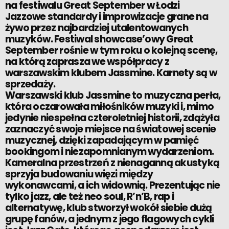
na festiwalu Great September w Łodzi
Jazzowe standardy i improwizacje grane na
żywo przez najbardziej utalentowanych
muzyków. Festiwal showcase’owy Great
September rośnie w tym roku o kolejną scenę,
na którą zaprasza we współpracy z
warszawskim klubem Jassmine. Karnety są w
sprzedaży.
Warszawski klub Jassmine to muzyczna perła,
która oczarowała miłośników muzyki i, mimo
jedynie niespełna czteroletniej historii, zdążyła
zaznaczyć swoje miejsce na światowej scenie
muzycznej, dzięki zapadającym w pamięć
bookingom i niezapomnianym wydarzeniom.
Kameralna przestrzeń z nienaganną akustyką
sprzyja budowaniu więzi między
wykonawcami, a ich widownią. Prezentując nie
tylko jazz, ale też neo soul, R’n’B, rap i
alternatywę, klub stworzył wokół siebie dużą
grupę fanów, a jednym z jego flagowych cykli