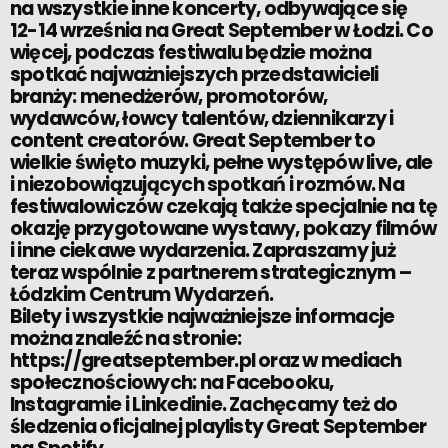
na wszystkie inne koncerty, odbywające się
12-14 września na Great September w Łodzi. Co
więcej, podczas festiwalu będzie można
spotkać najważniejszych przedstawicieli
branży: menedżerów, promotorów,
wydawców, łowcy talentów, dziennikarzy i
content creatorów. Great September to
wielkie święto muzyki, pełne występów live, ale
i niezobowiązujących spotkań i rozmów. Na
festiwalowiczów czekają także specjalnie na tę
okazję przygotowane wystawy, pokazy filmów
i inne ciekawe wydarzenia. Zapraszamy już
teraz wspólnie z partnerem strategicznym –
Łódzkim Centrum Wydarzeń.
Bilety i wszystkie najważniejsze informacje
można znaleźć na stronie:
https://greatseptember.pl oraz w mediach
społecznościowych: na Facebooku,
Instagramie i Linkedinie. Zachęcamy też do
śledzenia oficjalnej playlisty Great September