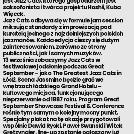
jest Jazz Cats, którego gospodarzem jest
saksofonista i twórca projektu Hoshii, Kuba
Więcek.
Jazz Cats odbywa się w formule jam session
miksując standardy z improwizacją pod
kuratelą jednego z najzdolniejszych polskich
jazzmanów. Każda edycja cieszy się dużym
zainteresowaniem, zarówno ze strony
publiczności, jak i samych muzyków.
13 września zobaczymy Jazz Cats w
festiwalowej odsłonie podczas Great
September – jako The Greatest Jazz Cats in
Łódź. Scena Jassmine będzie grać we
wnętrzach łódzkiego Grand Hotelu –
kultowego miejsca, funkcjonującego
nieprzerwanie od 1887 roku. Program Great
September Showcase Festival & Conference
rośnie tym samym o kolejny mocny punkt.
Specjalny plakat na tę okazję przygotowali
wspólnie Dawid Ryski, Paweł Swanski i Witek
Gretzyngier, line-up zostanie ogłoszony już