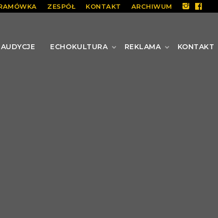
RAMÓWKA
ZESPÓŁ
KONTAKT
ARCHIWUM
AUDYCJE
ECHOKULTURA
REKLAMA
KONTAKT