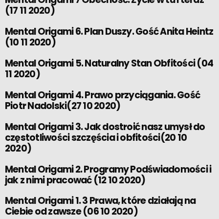
(17 11 2020)
Mental Origami 6. Plan Duszy. Gość Anita Heintz
(10 11 2020)
Mental Origami 5. Naturalny Stan Obfitości (04
11 2020)
Mental Origami 4. Prawo przyciągania. Gość
Piotr Nadolski(27 10 2020)
Mental Origami 3. Jak dostroić nasz umysł do
częstotliwości szczęścia i obfitości(20 10
2020)
Mental Origami 2. Programy Podświadomości i
jak z nimi pracować (12 10 2020)
Mental Origami 1. 3 Prawa, które działają na
Ciebie od zawsze (06 10 2020)