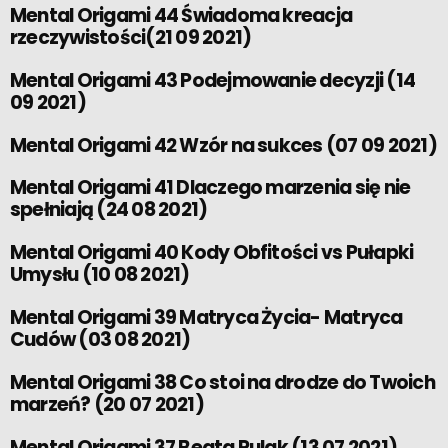
Mental Origami 44 Świadoma kreacja
rzeczywistości(21 09 2021)
Mental Origami 43 Podejmowanie decyzji (14
09 2021)
Mental Origami 42 Wzór na sukces (07 09 2021)
Mental Origami 41 Dlaczego marzenia się nie
spełniają (24 08 2021)
Mental Origami 40 Kody Obfitości vs Pułapki
Umysłu (10 08 2021)
Mental Origami 39 Matryca Życia- Matryca
Cudów (03 08 2021)
Mental Origami 38 Co stoi na drodze do Twoich
marzeń? (20 07 2021)
Mental Origami 37 Beata Rulak (13 07 2021)