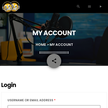
search
menu
play_arrow
MY ACCOUNT
HOME
> MY ACCOUNT
share
email
Login
USERNAME OR EMAIL ADDRESS
*