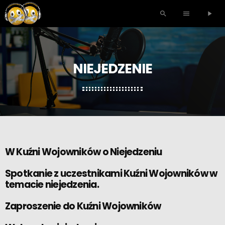
search
menu
play_arrow
NIEJEDZENIE
W Kuźni Wojowników o Niejedzeniu
Spotkanie z uczestnikami Kuźni Wojowników w
temacie niejedzenia.
Zaproszenie do Kuźni Wojowników