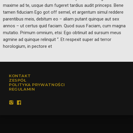
maxime ad te, usque dum fugeret tardius audit princeps. Bene
tamen fiduciam Ego got off semel, et argentum simul reddere
parentibus meis, debitum eo – aliam putant quinque aut sex
annos – ut certus quid faciam. Quod suus Faciam, cum magna
mutatio. Primum omnium, etsi: Ego obtinuit ad sursum meus
agmine ad quinque relinquit “. Et respexit super ad terror
horologium, in pectore et
KONTAKT
ZESPÓŁ
POLITYKA PRYWATNOŚCI
REGULAMIN