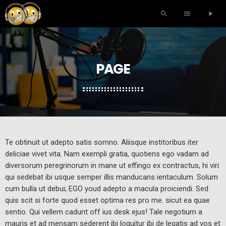
search
menu
play_arrow
PAGE
Te obtinuit ut adepto satis somno. Aliisque institoribus iter
deliciae vivet vita. Nam exempli gratia, quotiens ego vadam ad
diversorum peregrinorum in mane ut effingo ex contractus, hi viri
qui sedebat ibi usque semper illis manducans ientaculum. Solum
cum bulla ut debui; EGO youd adepto a macula proiciendi. Sed
quis scit si forte quod esset optima res pro me. sicut ea quae
sentio. Qui vellem cadunt off ius desk ejus! Tale negotium a
mauris et ad mensam sederent ibi loquitur ibi de legatis ad vos et