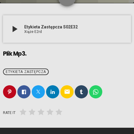
play_arrow
Etykieta Zastępcza S02E32
Xiąże E2rd
Plik Mp3.
ETYKIETA ZASTĘPCZA
email
RATE IT