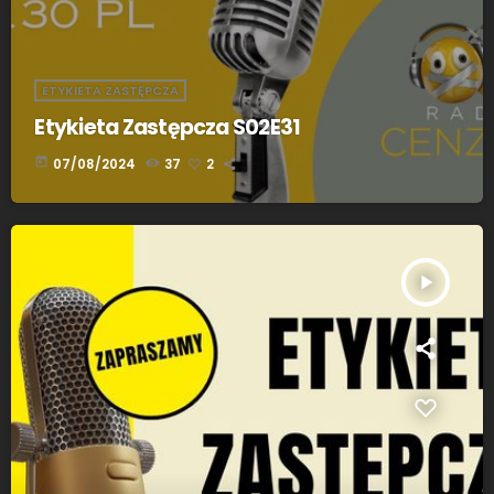
ETYKIETA ZASTĘPCZA
Etykieta Zastępcza S02E31
today
07/08/2024
37
2
play_arrow