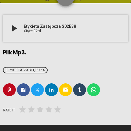
7
play_arrow
Etykieta Zastępcza S02E38
Xiąże E2rd
Plik Mp3.
ETYKIETA ZASTĘPCZA
email
RATE IT