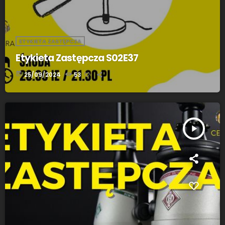
ETYKIETA ZASTĘPCZA
Etykieta Zastępcza S02E37
today
25/09/2024
53
play_arrow