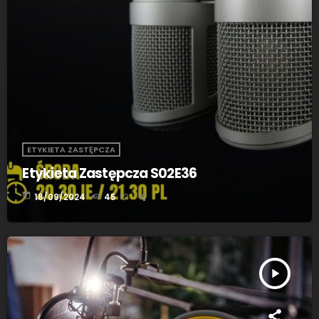
ETYKIETA ZASTĘPCZA
Etykieta Zastępcza S02E36
today
18/09/2024
45
play_arrow