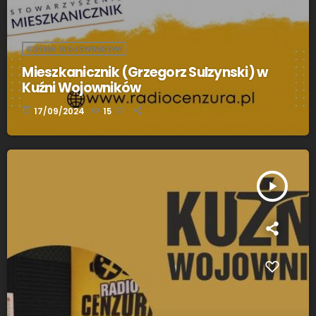
KUZNIA WOJOWNIKOW
Mieszkanicznik (Grzegorz Sulzynski) w
Kuźni Wojowników
today
17/09/2024
15
play_arrow