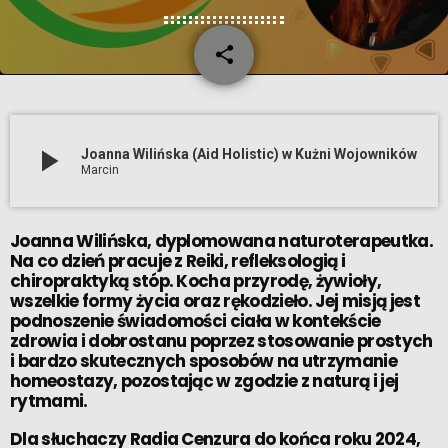
share
email
5
play_arrow
Joanna Wilińska (Aid Holistic) w Kużni Wojowników
Marcin
Joanna Wilińska, dyplomowana naturoterapeutka.
Na co dzień pracuje z Reiki, refleksologią i
chiropraktyką stóp. Kocha przyrodę, żywioły,
wszelkie formy życia oraz rękodzieło. Jej misją jest
podnoszenie świadomości ciała w kontekście
zdrowia i dobrostanu poprzez stosowanie prostych
i bardzo skutecznych sposobów na utrzymanie
homeostazy, pozostając w zgodzie z naturą i jej
rytmami.
Dla słuchaczy Radia Cenzura do końca roku 2024,