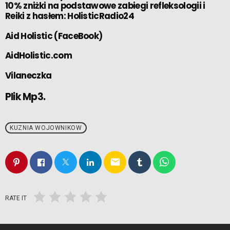
10% zniżki na podstawowe zabiegi refleksologii i
Reiki z hasłem: HolisticRadio24
Aid Holistic (FaceBook)
AidHolistic.com
Vilaneczka
Plik Mp3.
KUZNIA WOJOWNIKOW
email
RATE IT