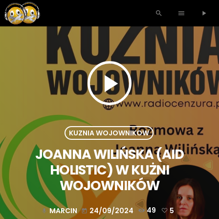
search
menu
play_arrow
play_arrow
KUZNIA WOJOWNIKOW
JOANNA WILIŃSKA (AID
HOLISTIC) W KUŻNI
WOJOWNIKÓW
MARCIN
24/09/2024
49
5
mic
today