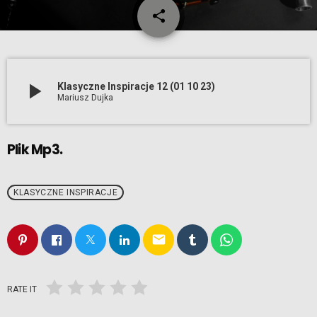
share
email
play_arrow
Klasyczne Inspiracje 12 (01 10 23)
Mariusz Dujka
Plik Mp3.
KLASYCZNE INSPIRACJE
email
RATE IT