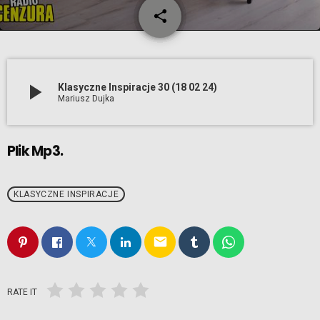
share
email
1
play_arrow
Klasyczne Inspiracje 30 (18 02 24)
Mariusz Dujka
Plik Mp3.
KLASYCZNE INSPIRACJE
email
RATE IT