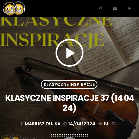
search
menu
play_arrow
play_arrow
KLASYCZNE INSPIRACJE
KLASYCZNE INSPIRACJE 37 (14 04
24)
MARIUSZ DUJKA
14/04/2024
10
mic
today