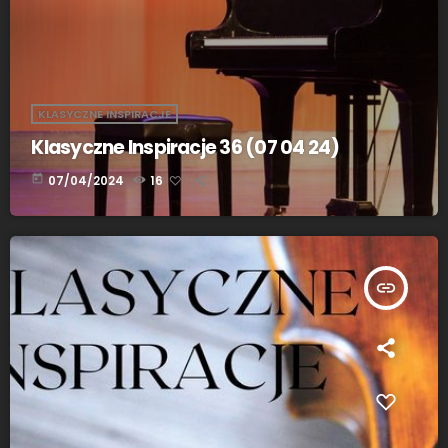
KLASYCZNE INSPIRACJE
Klasyczne Inspiracje 36 (07 04 24)
today
07/04/2024
16
insert_link