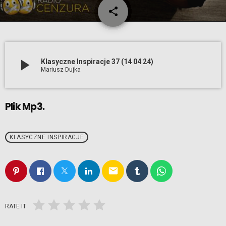
share
email
play_arrow
Klasyczne Inspiracje 37 (14 04 24)
Mariusz Dujka
Plik Mp3.
KLASYCZNE INSPIRACJE
email
RATE IT