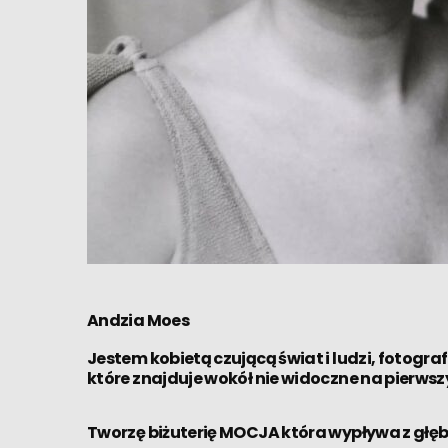
Andzia Moes
Jestem kobietą czującą świat i ludzi, fotogr
które znajduje wokół nie widoczne na pierwszy 
Tworzę biżuterię MOCJA która wypływa z głębi