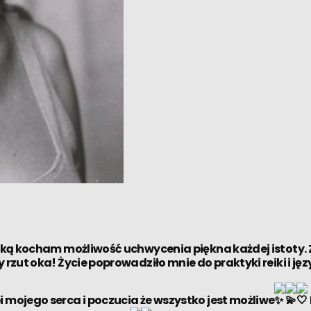
afką kocham możliwość uchwycenia piękna każdej istoty. 
rzut oka! Życie poprowadziło mnie do praktyki reiki i jęz
 mojego serca i poczucia że wszystko jest możliwe