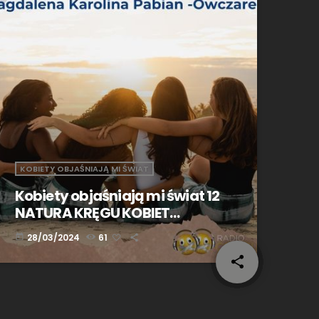
KOBIETY OBJAŚNIAJĄ MI ŚWIAT
Kobiety objaśniają mi świat 12
NATURA KRĘGU KOBIET
Magdalena Karolina Pabian
28/03/2024
61
today
Owczarek
share
email
3