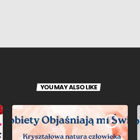
YOU MAY ALSO LIKE
play_arrow