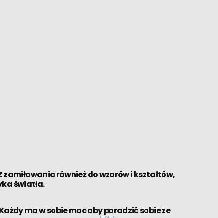
Z zamiłowania również do wzorów i kształtów,
yka światła.
Każdy ma w sobie moc aby poradzić sobie ze