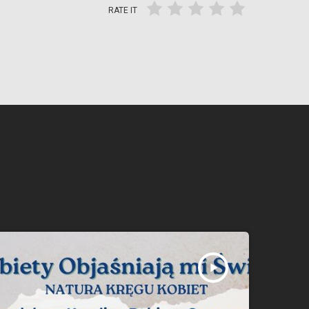
RATE IT
play_arrow