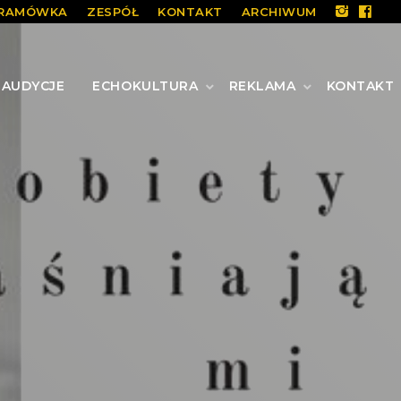
RAMÓWKA
ZESPÓŁ
KONTAKT
ARCHIWUM
AUDYCJE
ECHOKULTURA
REKLAMA
KONTAKT