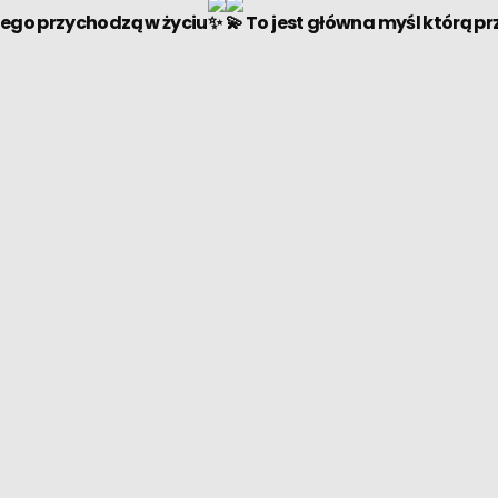
iego przychodzą w życiu
To jest główna myśl którą p