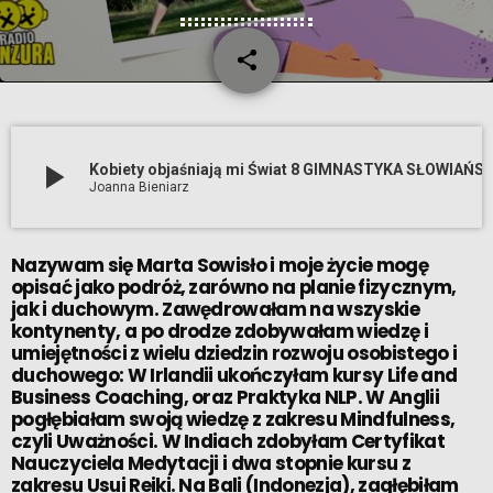
share
email
8
play_arrow
Kobiety objaśniają mi Świat 8 GIMNASTYKA SŁOWIAŃSKA 
Joanna Bieniarz
Nazywam się Marta Sowisło i moje życie mogę
opisać jako podróż, zarówno na planie fizycznym,
jak i duchowym. Zawędrowałam na wszyskie
kontynenty, a po drodze zdobywałam wiedzę i
umiejętności z wielu dziedzin rozwoju osobistego i
duchowego: W Irlandii ukończyłam kursy Life and
Business Coaching, oraz Praktyka NLP. W Anglii
pogłębiałam swoją wiedzę z zakresu Mindfulness,
czyli Uważności. W Indiach zdobyłam Certyfikat
Nauczyciela Medytacji i dwa stopnie kursu z
zakresu Usui Reiki. Na Bali (Indonezja), zagłębiłam