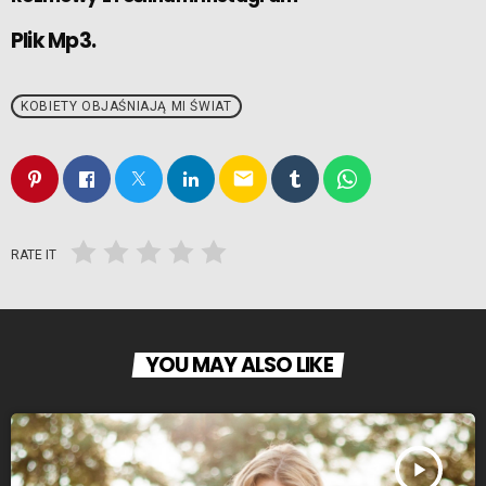
Plik Mp3.
KOBIETY OBJAŚNIAJĄ MI ŚWIAT
email
RATE IT
YOU MAY ALSO LIKE
play_arrow