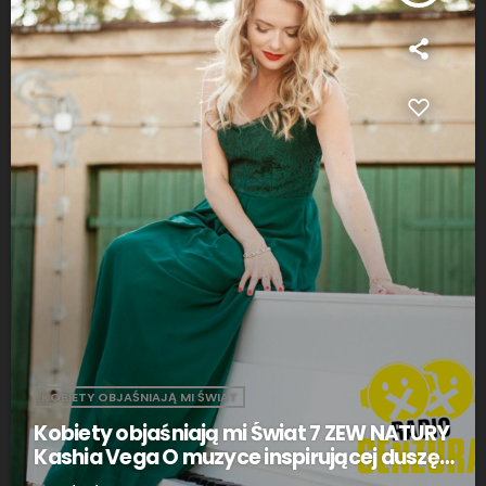
KOBIETY OBJAŚNIAJĄ MI ŚWIAT
Kobiety objaśniają mi Świat 7 ZEW NATURY
Kashia Vega O muzyce inspirującej duszę
kobiety