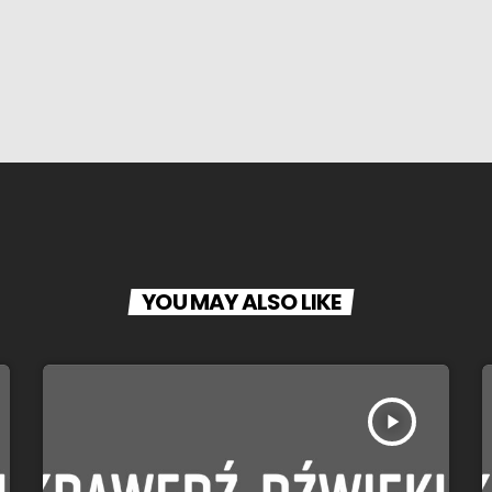
YOU MAY ALSO LIKE
play_arrow