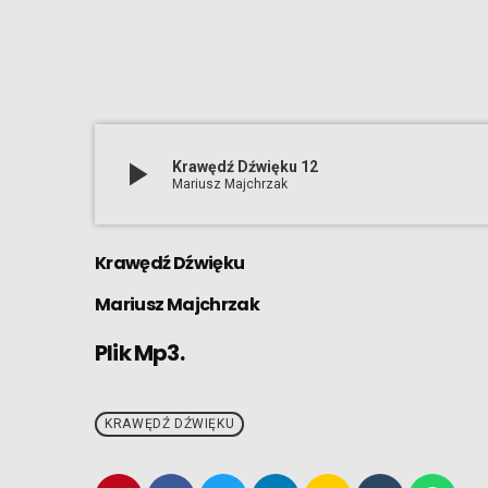
play_arrow
Krawędź Dźwięku 12
Mariusz Majchrzak
Krawędź Dźwięku
Mariusz Majchrzak
Plik Mp3.
KRAWĘDŹ DŹWIĘKU