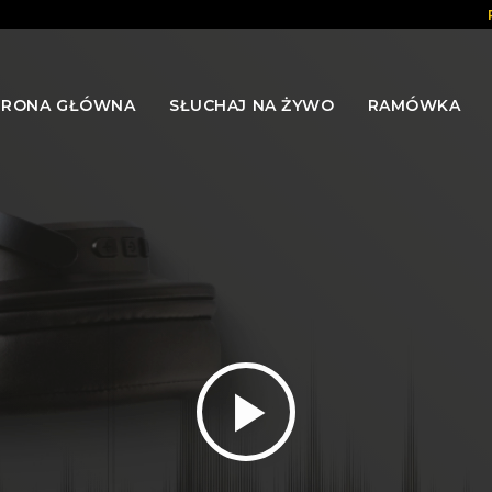
TRONA GŁÓWNA
SŁUCHAJ NA ŻYWO
RAMÓWKA
play_arrow