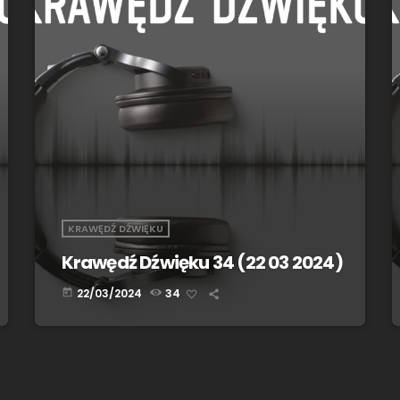
KRAWĘDŹ DŹWIĘKU
Krawędź Dźwięku 34 (22 03 2024)
22/03/2024
34
today