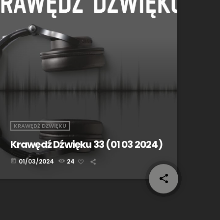
KRAWĘDŹ DŹWIĘKU
Krawędź Dźwięku 33 (01 03 2024)
01/03/2024
24
today
share
email