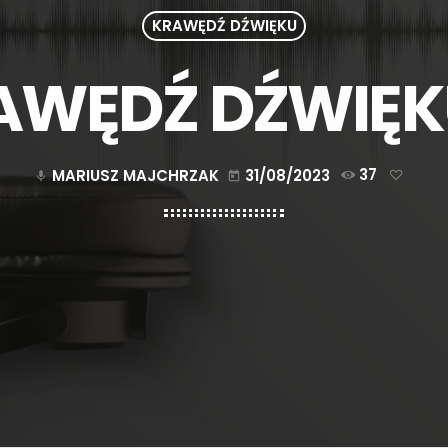
KRAWĘDŹ DŹWIĘKU
AWĘDŹ DŹWIĘKU
MARIUSZ MAJCHRZAK
31/08/2023
37
mic
today