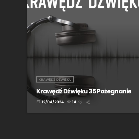
KRAWĘDŹ DŹWIĘKU
Krawędź Dźwięku 35 Pożegnanie
12/04/2024
14
today