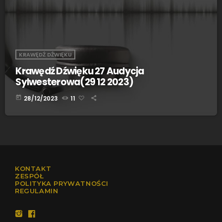
KRAWĘDŹ DŹWIĘKU
Krawędź Dźwięku 27 Audycja
Sylwesterowa(29 12 2023)
today
28/12/2023
11
KONTAKT
ZESPÓŁ
POLITYKA PRYWATNOŚCI
REGULAMIN