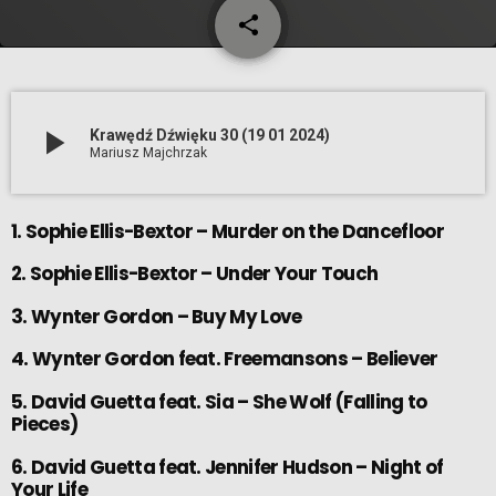
share
email
play_arrow
Krawędź Dźwięku 30 (19 01 2024)
Mariusz Majchrzak
1. Sophie Ellis-Bextor – Murder on the Dancefloor
2. Sophie Ellis-Bextor – Under Your Touch
3. Wynter Gordon – Buy My Love
4. Wynter Gordon feat. Freemansons – Believer
5. David Guetta feat. Sia – She Wolf (Falling to
Pieces)
6. David Guetta feat. Jennifer Hudson – Night of
Your Life