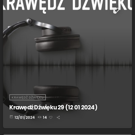
KRAWĘDŹ DŹWIĘKU
Krawędź Dźwięku 29 (12 01 2024)
today
12/01/2024
14