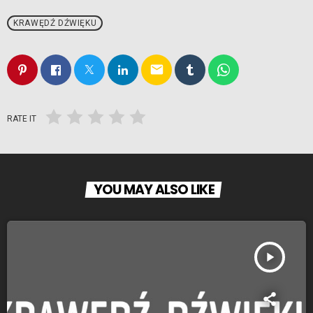
KRAWĘDŹ DŹWIĘKU
email
RATE IT
YOU MAY ALSO LIKE
play_arrow