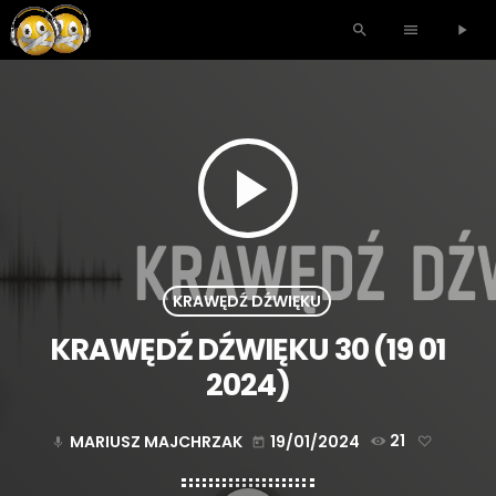
search
menu
play_arrow
play_arrow
KRAWĘDŹ DŹWIĘKU
KRAWĘDŹ DŹWIĘKU 30 (19 01
2024)
MARIUSZ MAJCHRZAK
19/01/2024
21
mic
today