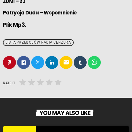
ZUMI – 23
Patrycja Duda – Wspomnienie
Plik Mp3.
LISTA PRZEBOJÓW RADIA CENZURA
email
RATE IT
YOU MAY ALSO LIKE