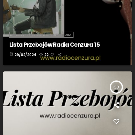
LISTA PRZEBOJÓW RADIA CENZURA
Lista Przebojów Radia Cenzura 15
today
29/02/2024
22
insert_link