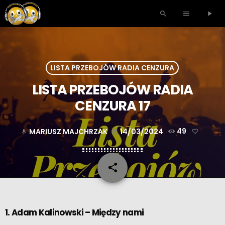
search
menu
play_arrow
LISTA PRZEBOJÓW RADIA CENZURA
LISTA PRZEBOJÓW RADIA
CENZURA 17
MARIUSZ MAJCHRZAK
14/03/2024
49
mic
today
share
email
1. Adam Kalinowski – Między nami