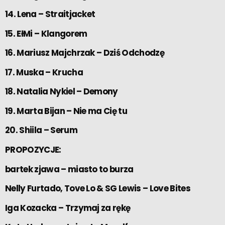
14. Lena – Straitjacket
15. EłMi – Klangorem
16. Mariusz Majchrzak – Dziś Odchodzę
17. Muska – Krucha
18. Natalia Nykiel – Demony
19. Marta Bijan – Nie ma Cię tu
20. Shiila – Serum
PROPOZYCJE:
bartek zjawa – miasto to burza
Nelly Furtado, Tove Lo & SG Lewis – Love Bites
Iga Kozacka – Trzymaj za rękę