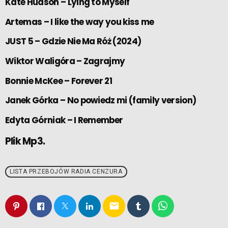
Kate Hudson – Lying to Myself
Artemas – I like the way you kiss me
JUST 5 – Gdzie Nie Ma Róż (2024)
Wiktor Waligóra – Zagrajmy
Bonnie McKee – Forever 21
Janek Górka – No powiedz mi (family version)
Edyta Górniak – I Remember
Plik Mp3.
LISTA PRZEBOJÓW RADIA CENZURA
email