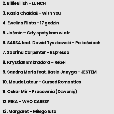
2. Billie Eilish – LUNCH
3. Kasia Chałdaś – With You
4. Ewelina Flinta – 17 godzin
5. Jaśmin – Gdy spotykam wiatr
6. SARSA feat. Dawid Tyszkowski – Po kościach
7. Sabrina Carpenter – Espresso
8. Krystian Embradora – Rebel
9. Sandra Maria feat. Basia Janyga – JESTEM
10. Maude Latour – Cursed Romantics
11. Oskar Mir – Pracownia (Dzwonię)
12. RIKA – WHO CARES?
13. Margaret – Miłego lata