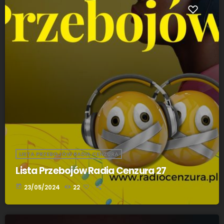
LISTA PRZEBOJÓW RADIA CENZURA
Lista Przebojów Radia Cenzura 27
today
23/05/2024
22