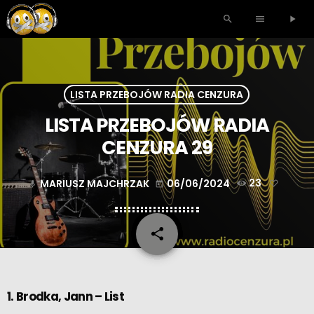
search
menu
play_arrow
LISTA PRZEBOJÓW RADIA CENZURA
LISTA PRZEBOJÓW RADIA
CENZURA 29
MARIUSZ MAJCHRZAK
06/06/2024
23
mic
today
share
email
1. Brodka, Jann – List