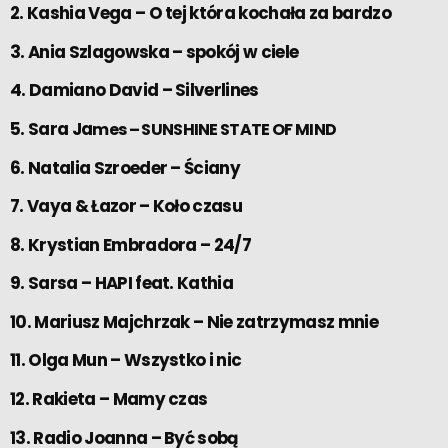
2. Kashia Vega – O tej która kochała za bardzo
3. Ania Szlagowska – spokój w ciele
4. Damiano David – Silverlines
5. Sara Ja
m
e
s – SUNSHINE STATE OF MIND
6. Natalia Szroeder – Ściany
7. Vaya & Łazor – Koło czasu
8. Krystian Embradora – 24/7
9. Sarsa – HAPI feat. Kathia
10. Mariusz Majchrzak – Nie zatrzymasz mnie
11. Olga Mun – Wszystko i nic
12. Rakieta – Mamy czas
13. Radio Joanna – Być sobą