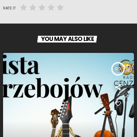
RATE IT
YOU MAY ALSO LIKE
insert_link