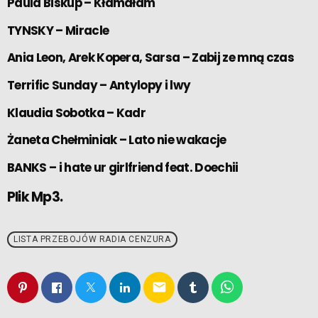
Paula Biskup – Kłamałam
TYNSKY – Miracle
Ania Leon, Arek Kopera, Sarsa – Zabij ze mną czas
Terrific Sunday – Antylopy i lwy
Klaudia Sobotka – Kadr
Żaneta Chełminiak – Lato nie wakacje
BANKS – i hate ur girlfriend feat. Doechii
Plik Mp3.
LISTA PRZEBOJÓW RADIA CENZURA
email