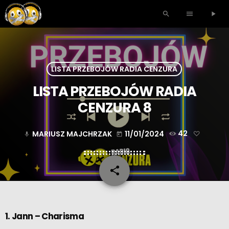
search
menu
play_arrow
LISTA PRZEBOJÓW RADIA CENZURA
LISTA PRZEBOJÓW RADIA
CENZURA 8
MARIUSZ MAJCHRZAK
11/01/2024
42
mic
today
share
email
1. Jann – Charisma