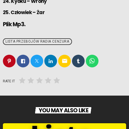
24. Kyoku – Wrony
25. Człowiek – Żar
Plik Mp3.
LISTA PRZEBOJÓW RADIA CENZURA
email
RATE IT
YOU MAY ALSO LIKE