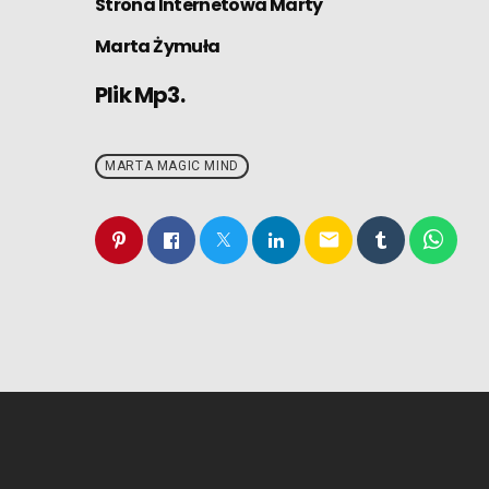
Strona Internetowa Marty
Marta Żymuła
Plik Mp3.
MARTA MAGIC MIND
email