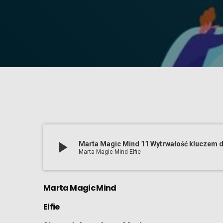
play_arrow
Marta Magic Mind 11 Wytrwałość kluczem do
Marta Magic Mind Elfie
Marta Magic Mind
Elfie