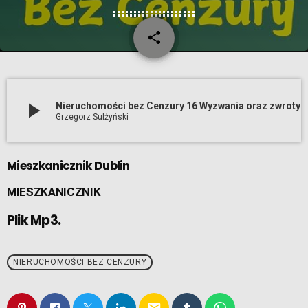
share
email
play_arrow
Nieruchomości bez Cenzury 16 Wyzwania oraz zwroty w Hiszpanii Z
Grzegorz Sulżyński
Mieszkanicznik Dublin
MIESZKANICZNIK
Plik Mp3.
NIERUCHOMOŚCI BEZ CENZURY
email