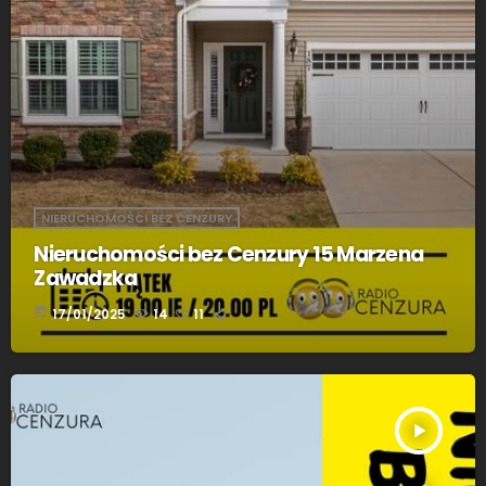
NIERUCHOMOŚCI BEZ CENZURY
Nieruchomości bez Cenzury 15 Marzena
Zawadzka
today
17/01/2025
14
11
play_arrow