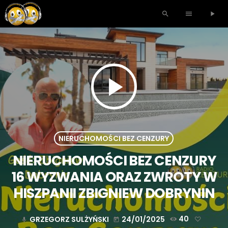
search
menu
play_arrow
play_arrow
NIERUCHOMOŚCI BEZ CENZURY
NIERUCHOMOŚCI BEZ CENZURY
16 WYZWANIA ORAZ ZWROTY W
HISZPANII ZBIGNIEW DOBRYNIN
GRZEGORZ SULŻYŃSKI
24/01/2025
40
mic
today