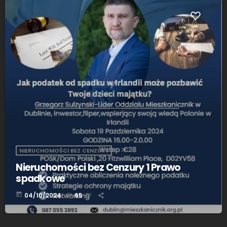
NIERUCHOMOŚCI BEZ CENZURY
Nieruchomości bez Cenzury 1 Prawo
spadkowe
today
04/10/2024
65