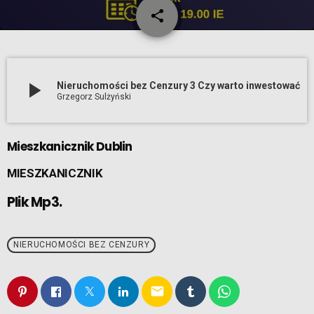
share
email
play_arrow
Nieruchomości bez Cenzury 3 Czy warto inwestować
Grzegorz Sulżyński
Mieszkanicznik Dublin
MIESZKANICZNIK
Plik Mp3.
NIERUCHOMOŚCI BEZ CENZURY
email