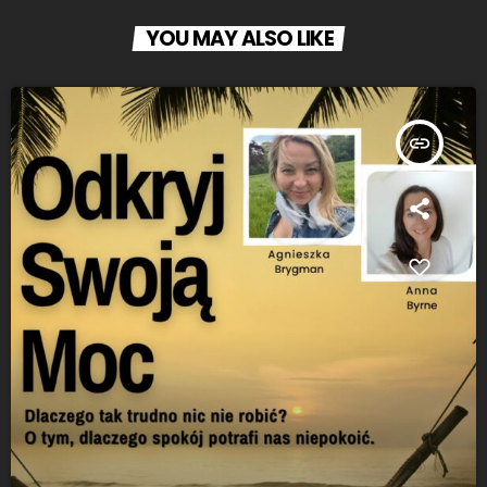
YOU MAY ALSO LIKE
insert_link