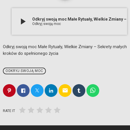
play_arrow
Odkryj swoją moc Małe Rytuały, Wielkie Zmiany – Sekrety małych kroków do spełnion
Odkryj swoją moc
Odkryj swoją moc Małe Rytuały, Wielkie Zmiany – Sekrety małych
kroków do spełnionego życia
ODKRYJ SWOJĄ MOC
email
RATE IT