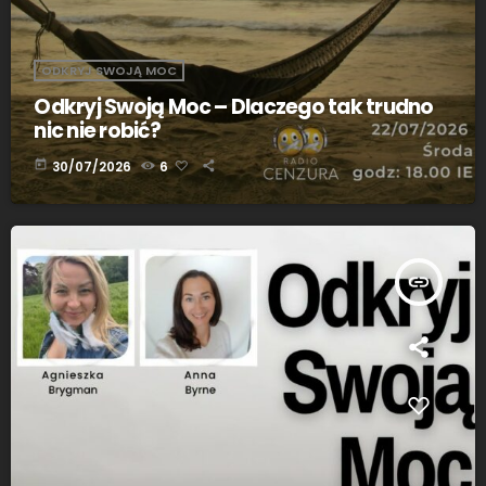
ODKRYJ SWOJĄ MOC
Odkryj Swoją Moc – Dlaczego tak trudno
nic nie robić?
today
30/07/2026
6
insert_link