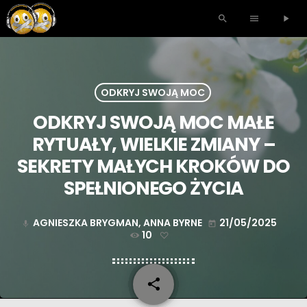
search
menu
play_arrow
ODKRYJ SWOJĄ MOC
ODKRYJ SWOJĄ MOC MAŁE
RYTUAŁY, WIELKIE ZMIANY –
SEKRETY MAŁYCH KROKÓW DO
SPEŁNIONEGO ŻYCIA
AGNIESZKA BRYGMAN, ANNA BYRNE
21/05/2025
mic
today
10
share
email