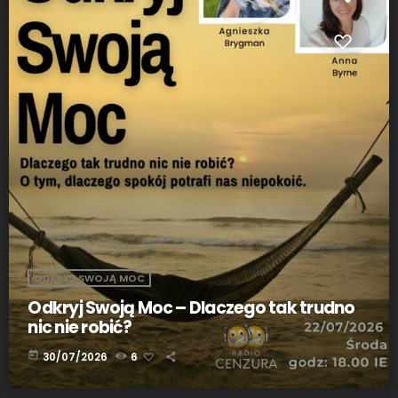
ODKRYJ SWOJĄ MOC
Odkryj Swoją Moc – Dlaczego tak trudno
nic nie robić?
today
30/07/2026
6