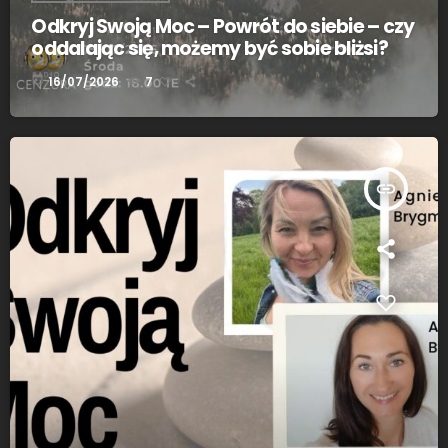
Odkryj Swoją Moc – Powrót do siebie – czy
oddalając się, możemy być sobie bliżsi?
today
16/07/2026
7
insert_link