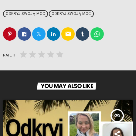
ODKRYJ SWOJĄ MOC
ODKRYJ SWOJĄ MOC
email
RATE IT
YOU MAY ALSO LIKE
insert_link