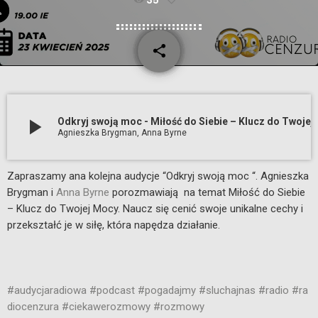
35
share
email
play_arrow
Odkryj swoją moc - Miłość do Siebi
Agnieszka Brygman, Anna Byrne
Zapraszamy ana kolejna audycje “Odkryj swoją moc “. Agnieszka
Brygman i
Anna Byrne
porozmawiają na temat Miłość do Siebie
– Klucz do Twojej Mocy. Naucz się cenić swoje unikalne cechy i
przekształć je w siłę, która napędza działanie.
#audycjaradiowa
#podcast
#pogadajmy
#sluchajnas
#radio
#ra
diocenzura
#ciekawerozmowy
#rozmowy