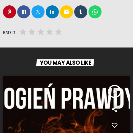
email
RATE IT
YOU MAY ALSO LIKE
play_arrow