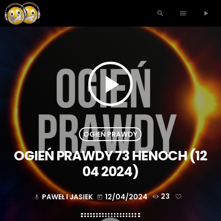
search
menu
play_arrow
play_arrow
OGIEŃ PRAWDY
OGIEŃ PRAWDY 73 HENOCH (12
04 2024)
PAWEŁ I JASIEK
12/04/2024
23
mic
today