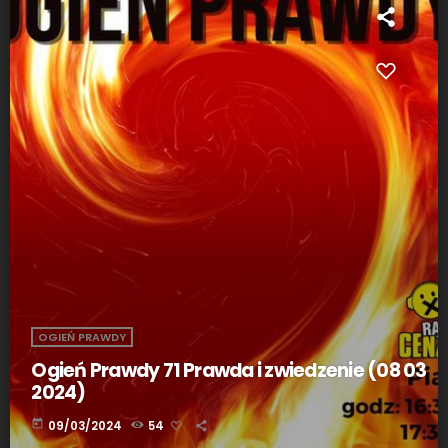
OGIEŃ PRAWDY
Ogień Prawdy 71 Prawda i zwiedzenie (08 03
2024)
today
09/03/2024
54