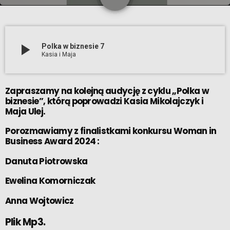
6
play_arrow
Polka w biznesie 7
Kasia i Maja
Zapraszamy na kolejną audycję z cyklu „Polka w
biznesie”, którą poprowadzi
Kasia Mikolajczyk
i
Maja Ulej.
Porozmawiamy z finalistkami konkursu Woman in
Business Award 2024 :
Danuta Piotrowska
Ewelina Komorniczak
Anna Wojtowicz
Plik Mp3.