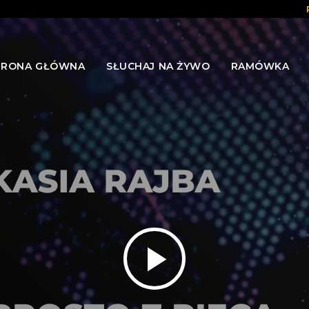
TRONA GŁÓWNA
SŁUCHAJ NA ŻYWO
RAMÓWKA
play_arrow