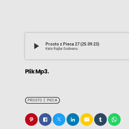
play_arrow
Prosto z Pieca 27 (25.09.23)
Kate Rajba Godeanu
Plik Mp3.
PROSTO Z PIECA
email