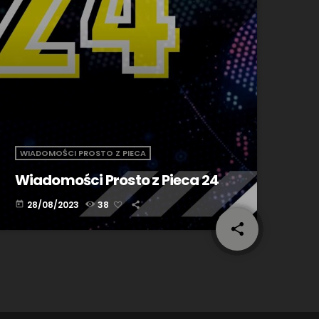
WIADOMOŚCI PROSTO Z PIECA
Wiadomości Prosto z Pieca 24
28/08/2023
38
today
share
email