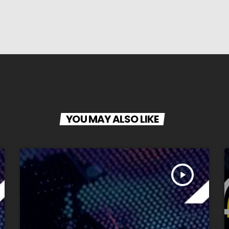
YOU MAY ALSO LIKE
play_arrow