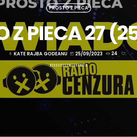
PROSTO Z PIECA
 Z PIECA 27 (25
KATE RAJBA GODEANU
25/09/2023
24
mic
today