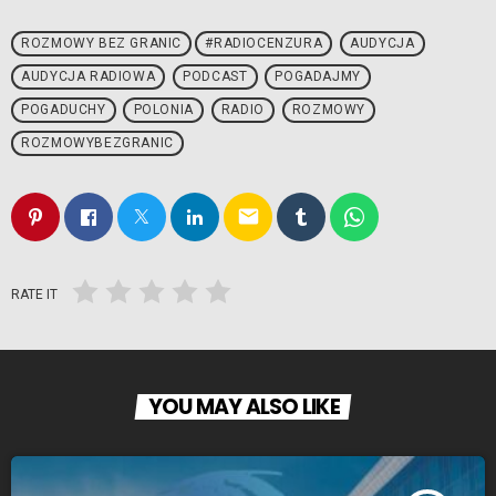
ROZMOWY BEZ GRANIC
#RADIOCENZURA
AUDYCJA
AUDYCJA RADIOWA
PODCAST
POGADAJMY
POGADUCHY
POLONIA
RADIO
ROZMOWY
ROZMOWYBEZGRANIC
email
RATE IT
YOU MAY ALSO LIKE