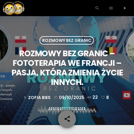
search
menu
play_arrow
ROZMOWY BEZ GRANIC
ROZMOWY BEZ GRANIC –
FOTOTERAPIA WE FRANCJI –
PASJA, KTÓRA ZMIENIA ŻYCIE
INNYCH.
ZOFIA BIES
09/10/2025
22
8
mic
today
share
email
8