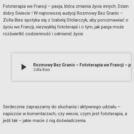
Fototerapia we Francji – pasja, która zmienia życie innych. Dzien
dobry Swiecie ! W najnowszej audycji Rozmowy Bez Granic –
Zofia Bies spotyka się z Izabelą Stolarczyk, aby porozmawiać o
życiu we Francji, niezwykłej fototerapii i o tym, jak pasja może
rozświetlić codzienność i odmienić życie.
play_arrow
Rozmowy Bez Granic – Fototerapia we Francji – pasja, która zmienia życie innych.
Zofia Bies
Serdecznie zapraszamy do słuchania i aktywnego udziału –
napiszcie w komentarzach, czy wiecie, czym jest fototerapia, a
jeśli tak – jakie macie z nią doświadczenia.