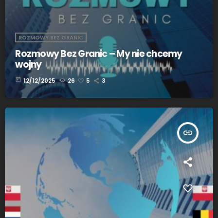
ROZMOWY BEZ GRANIC
Rozmowy Bez Granic – My nie chcemy
wojny
today
12/12/2025
26
5
3
insert_link