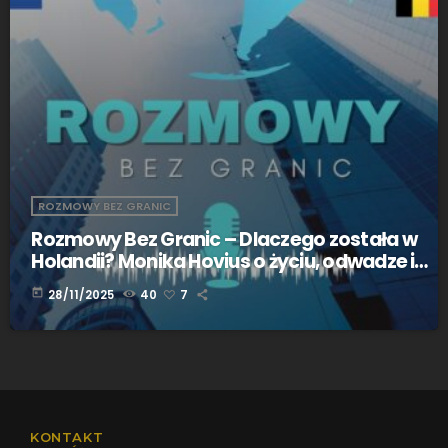
ROZMOWY BEZ GRANIC
Rozmowy Bez Granic – Dlaczego została w
Holandii? Monika Hovius o życiu, odwadze i
sukcesie bez granic!
today
28/11/2025
40
7
KONTAKT