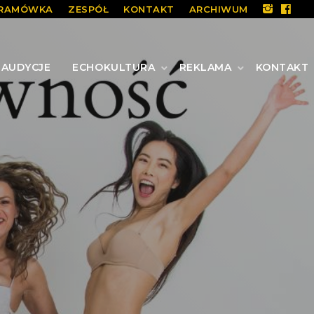
RAMÓWKA
ZESPÓŁ
KONTAKT
ARCHIWUM
AUDYCJE
ECHOKULTURA
REKLAMA
KONTAKT