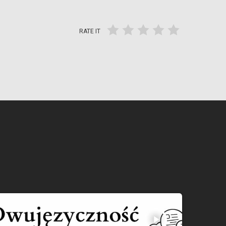
RATE IT
play_arrow