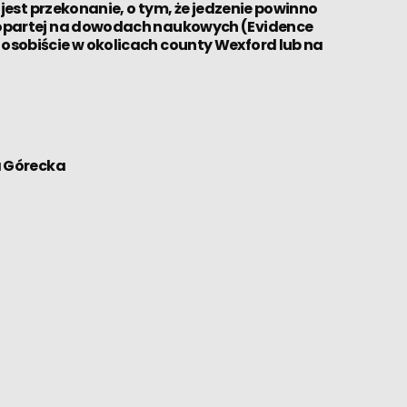
 jest przekonanie, o tym, że jedzenie powinno
y opartej na dowodach naukowych (Evidence
 osobiście w okolicach county Wexford lub na
a Górecka