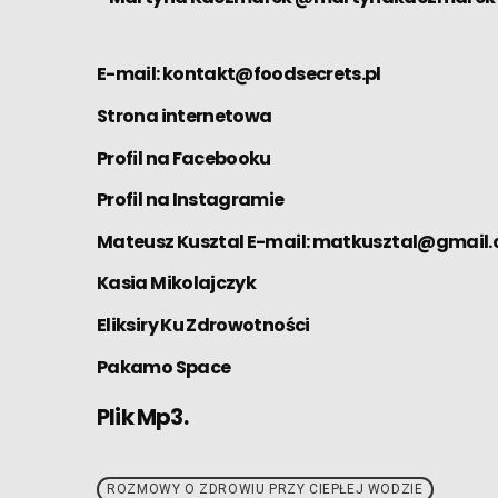
E-mail: kontakt@foodsecrets.pl
Strona internetowa
Profil na Facebooku
Profil na Instagramie
Mateusz Kusztal E-mail: matkusztal@gmail
Kasia Mikolajczyk
Eliksiry Ku Zdrowotności
Pakamo Space
Plik Mp3.
ROZMOWY O ZDROWIU PRZY CIEPŁEJ WODZIE