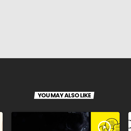
YOU MAY ALSO LIKE
play_arrow