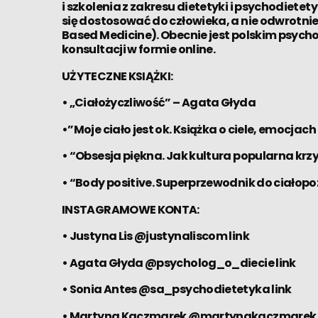
i szkolenia z zakresu dietetyki i psychodiete
się dostosować do człowieka, a nie odwrotn
Based Medicine). Obecnie jest polskim psych
konsultacji w formie online.
UŻYTECZNE KSIĄŻKI:
• „Ciałożyczliwość” – Agata Głyda
•”Moje ciało jest ok. Książka o ciele, emocj
• “Obsesja piękna. Jak kultura popularna krzy
• “Body positive. Superprzewodnik do ciałop
INSTAGRAMOWE KONTA:
• Justyna Lis @justynaliscom
link
• Agata Głyda @psycholog_o_diecie
link
• Sonia Antes @sa_psychodietetyka
link
• Martyna Kaczmarek @martynakaczmarek