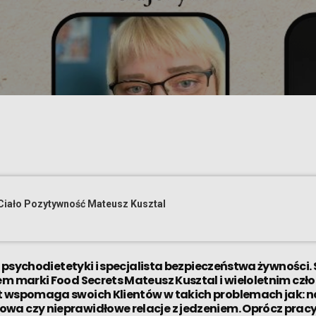
 Ciało Pozytywność Mateusz Kusztal
ta psychodietetyki i specjalista bezpieczeństwa żywności
m marki Food Secrets Mateusz Kusztal i wieloletnim czł
t wspomaga swoich Klientów w takich problemach jak: na
wa czy nieprawidłowe relacje z jedzeniem. Oprócz prac