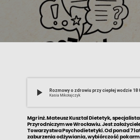
play_arrow
Rozmowy o zdrowiu przy ciepłej wodzie 18
Kasia Mikołajczyk
Mgr inż. Mateusz Kusztal Dietetyk, specjalis
Przyrodniczym we Wrocławiu. Jest założyciele
Towarzystwa Psychodietetyki. Od ponad 7 la
zaburzenia odżywiania, wybiórczość pokarmo