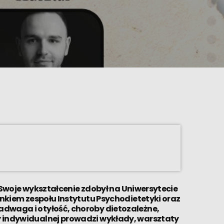
. Swoje wykształcenie zdobył na Uniwersytecie
onkiem zespołu Instytutu Psychodietetyki oraz
dwaga i otyłość, choroby dietozależne,
y indywidualnej prowadzi wykłady, warsztaty