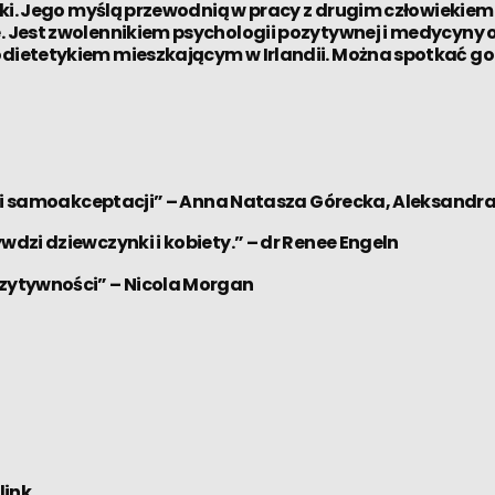
tyki. Jego myślą przewodnią w pracy z drugim człowiekiem
ie. Jest zwolennikiem psychologii pozytywnej i medycyn
odietetykiem mieszkającym w Irlandii. Można spotkać go
ach i samoakceptacji” – Anna Natasza Górecka, Aleksandr
wdzi dziewczynki i kobiety.” – dr Renee Engeln
ozytywności” – Nicola Morgan
link