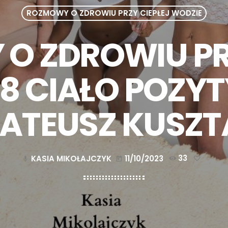
ROZMOWY O ZDROWIU PRZY CIEPŁEJ WODZIE
O ZDROWIU PRZ
18 CIAŁO POZ
ATEUSZ KUSZT
KASIA MIKOŁAJCZYK
11/10/2023
33
mic
today