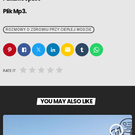
Plik Mp3.
ROZMOWY O ZDROWIU PRZY CIEPŁEJ WODZIE
email
RATE IT
YOU MAY ALSO LIKE
play_arrow