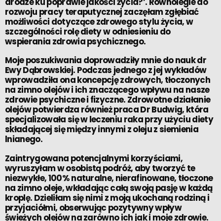
drodze ku poprawie jakości życia?’. Równolegle do
rozwoju pracy teraputycznej zaczęłam zgłębiać
możliwości dotyczące zdrowego stylu życia, w
szczególności rolę diety w odniesieniu do
wspierania zdrowia psychicznego.
Moje poszukiwania doprowadziły mnie do nauk dr
Ewy Dąbrowskiej. Podczas jednego z jej wykładów
wprowadziła ona koncepcję zdrowych, tłoczonych
na zimno olejów i ich znaczącego wpływu na nasze
zdrowie psychiczne i fizyczne. Zdrowotne działanie
olejów potwierdza również praca Dr Budwig, która
specjalizowała się w leczeniu raka przy użyciu diety
składającej się między innymi z oleju z siemienia
lnianego.
Zaintrygowana potencjalnymi korzyściami,
wyruszyłam w osobistą podróż, aby tworzyć te
niezwykłe, 100% naturalne, nierafinowane, tłoczone
na zimno oleje, wkładając całą swoją pasję w każdą
kroplę. Dzieliłam się nimi z moją ukochaną rodziną i
przyjaciółmi, obserwując pozytywny wpływ
świeżych olejów na zarówno ich jak i moje zdrowie.