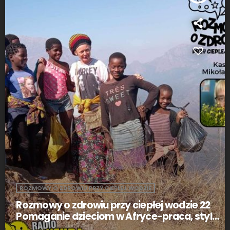
ROZMOWY O ZDROWIU PRZY CIEPŁEJ WODZIE
Rozmowy o zdrowiu przy ciepłej wodzie 22
Pomaganie dzieciom w Afryce-praca, styl
życia czy potrzeba serca Dorota Pichowicz