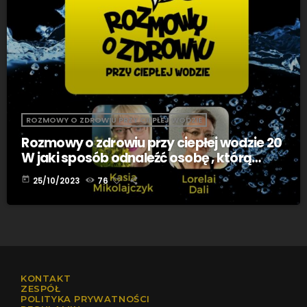
ROZMOWY O ZDROWIU PRZY CIEPŁEJ WODZIE
Rozmowy o zdrowiu przy ciepłej wodzie 20
W jaki sposób odnaleźć osobę , którą
naprawdę jesteśmy Lorelai Dali
today
25/10/2023
76
KONTAKT
ZESPÓŁ
POLITYKA PRYWATNOŚCI