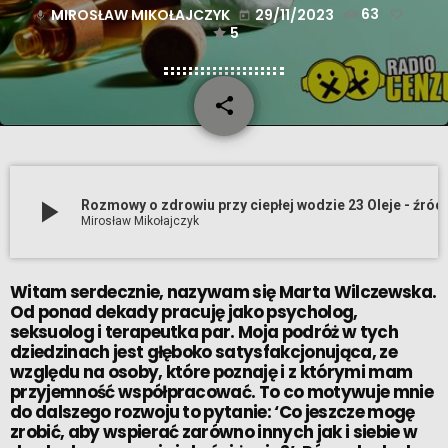
MIROSŁAW MIKOŁAJCZYK
29/11/2023
63
mic
today
5
share
email
play_arrow
Rozmowy o zdrowiu przy ciepłej w
Mirosław Mikołajczyk
Witam serdecznie, nazywam się Marta Wilczewska.
Od ponad dekady pracuję jako psycholog,
seksuolog i terapeutka par. Moja podróż w tych
dziedzinach jest głęboko satysfakcjonująca, ze
względu na osoby, które poznaję i z którymi mam
przyjemność współpracować. To co motywuje mnie
do dalszego rozwoju to pytanie: ‘Co jeszcze mogę
zrobić, aby wspierać zarówno innych jak i siebie w