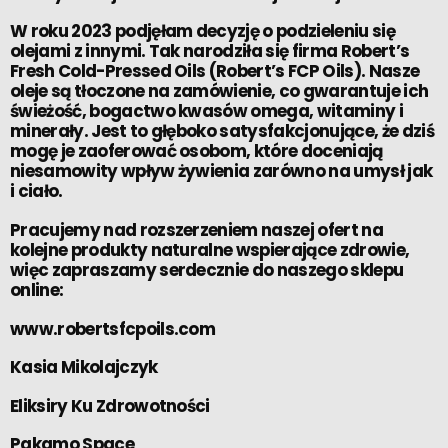
W roku 2023 podjęłam decyzję o podzieleniu się
olejami z innymi. Tak narodziła się firma Robert’s
Fresh Cold-Pressed Oils (Robert’s FCP Oils). Nasze
oleje są tłoczone na zamówienie, co gwarantuje ich
świeżość, bogactwo kwasów omega, witaminy i
minerały. Jest to głęboko satysfakcjonujące, że dziś
mogę je zaoferować osobom, które doceniają
niesamowity wpływ żywienia zarówno na umysł jak
i ciało.
Pracujemy nad rozszerzeniem naszej ofert na
kolejne produkty naturalne wspierające zdrowie,
więc zapraszamy serdecznie do naszego sklepu
online:
www.robertsfcpoils.com
Kasia Mikolajczyk
Eliksiry Ku Zdrowotności
Pakamo Space