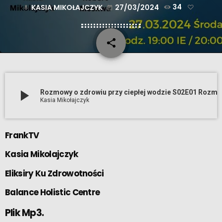
KASIA MIKOŁAJCZYK
27/03/2024
34
mic
today
share
email
play_arrow
Rozmowy o zdrowiu przy ciepłej wodzie S02E01 Rozmaowy o sztuce i nie tylko Robe
Kasia Mikołajczyk
FrankTV
Kasia Mikolajczyk
Eliksiry Ku Zdrowotności
Balance Holistic Centre
Plik Mp3.