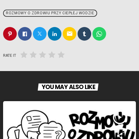
ROZMOWY O ZDROWIU PRZY CIEPŁEJ WODZIE
email
RATE IT
YOU MAY ALSO LIKE
play_arrow