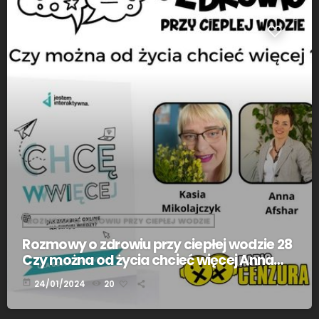
ROZMOWY O ZDROWIU PRZY CIEPŁEJ WODZIE
Rozmowy o zdrowiu przy ciepłej wodzie 28
Czy można od życia chcieć więcej Anna
Afshar
today
24/01/2024
20