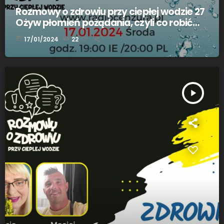
Rozmowy o zdrowiu przy ciepłej wodzie 27
Ożyw płomień pożądania, czyli co robić
żeby mieć ochotę na seks Marta
today
17/01/2024
22
Wilczewska
play_arrow