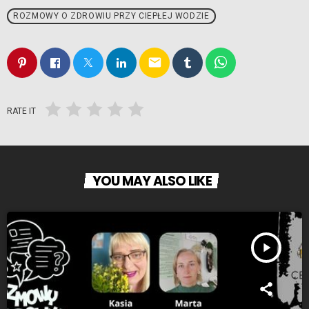
ROZMOWY O ZDROWIU PRZY CIEPŁEJ WODZIE
email
RATE IT
YOU MAY ALSO LIKE
play_arrow