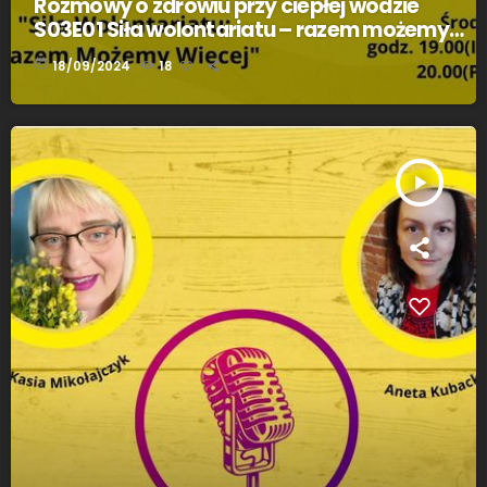
Rozmowy o zdrowiu przy ciepłej wodzie
S03E01 Siła wolontariatu – razem możemy
więcej Marzena Panfil i Marlena Skromniuk
today
18/09/2024
18
play_arrow