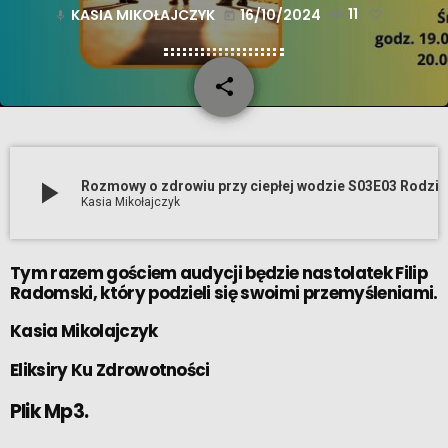
KASIA MIKOŁAJCZYK
16/10/2024
11
mic
today
share
email
play_arrow
Rozmowy o zdrowiu przy ciepłej wodzie S03E03 Rodzice vs. nastolatki - Jak się zrozumieć Fil
Kasia Mikołajczyk
Tym razem gościem audycji będzie nastolatek Filip
Radomski, który podzieli się swoimi przemyśleniami.
Kasia Mikolajczyk
Eliksiry Ku Zdrowotności
Plik Mp3.