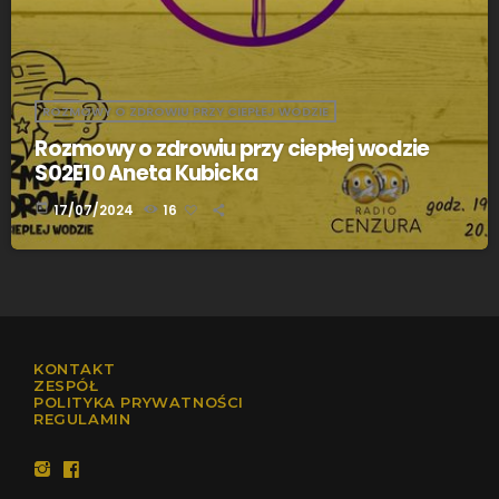
ROZMOWY O ZDROWIU PRZY CIEPŁEJ WODZIE
Rozmowy o zdrowiu przy ciepłej wodzie
S02E10 Aneta Kubicka
today
17/07/2024
16
KONTAKT
ZESPÓŁ
POLITYKA PRYWATNOŚCI
REGULAMIN