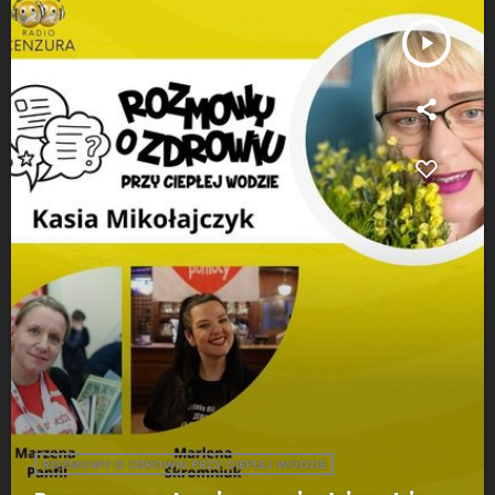
play_arrow
ROZMOWY O ZDROWIU PRZY CIEPŁEJ WODZIE