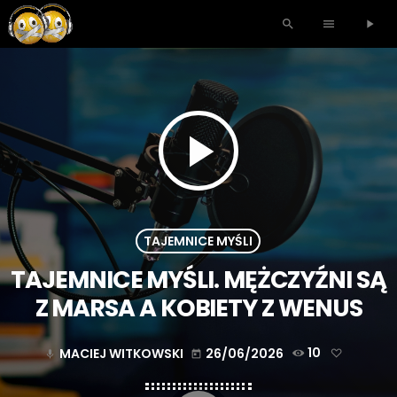
search
menu
play_arrow
play_arrow
TAJEMNICE MYŚLI
TAJEMNICE MYŚLI. MĘŻCZYŹNI SĄ
Z MARSA A KOBIETY Z WENUS
MACIEJ WITKOWSKI
26/06/2026
10
mic
today