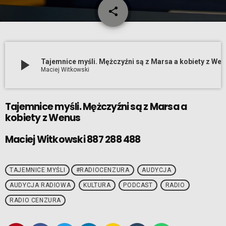
share
email
play_arrow
Tajemnice myśli. Mężczyźni są z Marsa a kobiety z
Maciej Witkowski
Tajemnice myśli. Mężczyźni są z Marsa a
kobiety z Wenus
Maciej Witkowski 887 288 488
TAJEMNICE MYŚLI
#RADIOCENZURA
AUDYCJA
AUDYCJA RADIOWA
KULTURA
PODCAST
RADIO
RADIO CENZURA