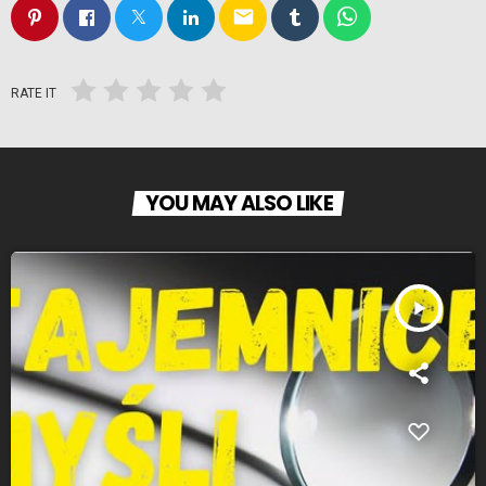
email
RATE IT
YOU MAY ALSO LIKE
play_arrow