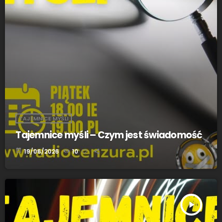
TAJEMNICE MYŚLI
Tajemnice myśli – Czym jest świadomość
today
19/06/2026
10
play_arrow