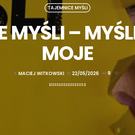
TAJEMNICE MYŚLI
 MYŚLI – MYŚLI
MOJE
MACIEJ WITKOWSKI
22/05/2026
9
mic
today