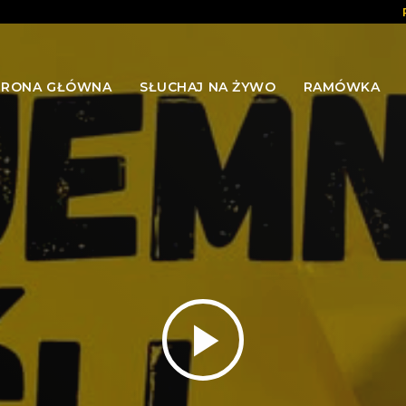
TRONA GŁÓWNA
SŁUCHAJ NA ŻYWO
RAMÓWKA
play_arrow