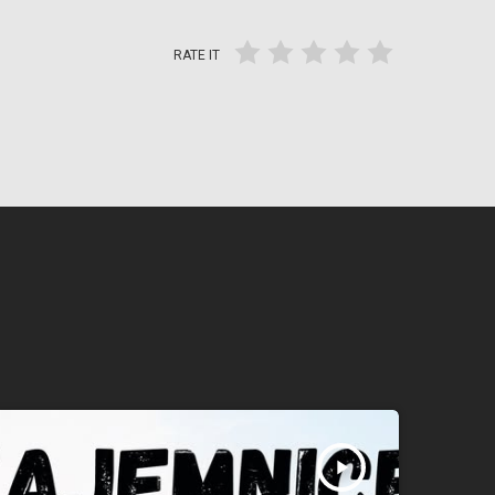
RATE IT
play_arrow