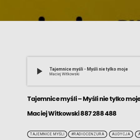
play_arrow
Tajemnice myśli - Myśli nie tylko moje
Maciej Witkowski
Tajemnice myśli – Myśli nie tylko moj
Maciej Witkowski 887 288 488
TAJEMNICE MYŚLI
#RADIOCENZURA
AUDYCJA