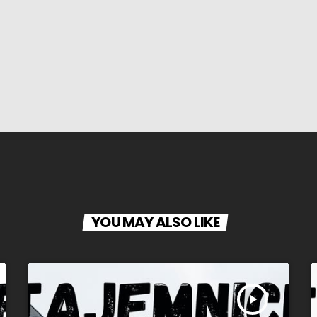
YOU MAY ALSO LIKE
play_arrow