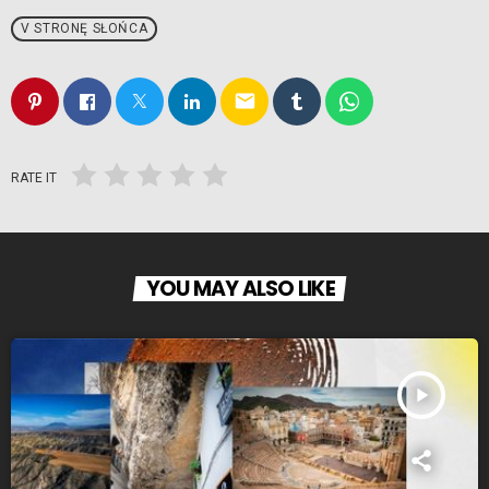
V STRONĘ SŁOŃCA
email
RATE IT
YOU MAY ALSO LIKE
play_arrow