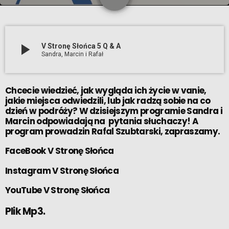
play_arrow
V Stronę Słońca 5 Q & A
Sandra, Marcin i Rafał
Chcecie wiedzieć, jak wygląda ich życie w vanie,
jakie miejsca odwiedzili, lub jak radzą sobie na co
dzień w podróży? W dzisiejszym programie Sandra i
Marcin odpowiadają na pytania słuchaczy! A
program prowadzin
Rafal Szubtarski
, zapraszamy.
FaceBook V Stronę Słońca
Instagram V Stronę Słońca
YouTube V Stronę Słońca
Plik Mp3.