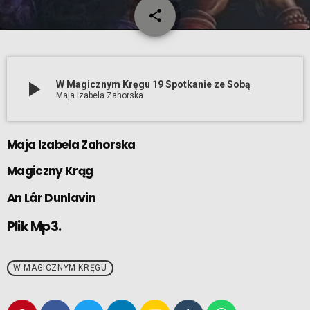
share
email
play_arrow
W Magicznym Kręgu 19 Spotkanie ze Sobą
Maja Izabela Zahorska
Maja Izabela Zahorska
Magiczny Krąg
An Lár Dunlavin
Plik Mp3.
W MAGICZNYM KRĘGU