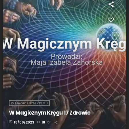
W MAGICZNYM KRĘGU
W Magicznym Kręgu 17 Zdrowie
today
18/09/2023
18