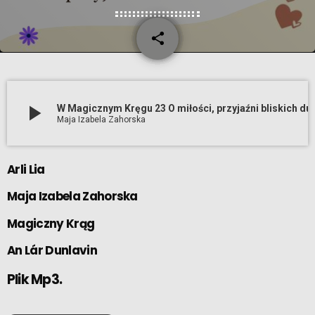
share
email
1
play_arrow
W Magicznym Kręgu 23 O miłości, 
Maja Izabela Zahorska
Arli Lia
Maja Izabela Zahorska
Magiczny Krąg
An Lár Dunlavin
Plik Mp3.