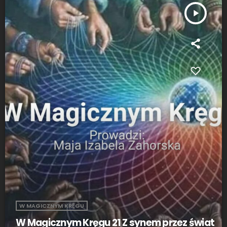
play_arrow
W MAGICZNYM KRĘGU
W Magicznym Kręgu 21 Z synem przez świat