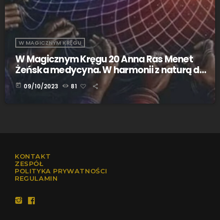
W MAGICZNYM KRĘGU
W Magicznym Kręgu 20 Anna Ras Menet
Żeńska medycyna. W harmonii z naturą do
kobiecego piękna i zdrowia
today
09/10/2023
81
KONTAKT
ZESPÓŁ
POLITYKA PRYWATNOŚCI
REGULAMIN