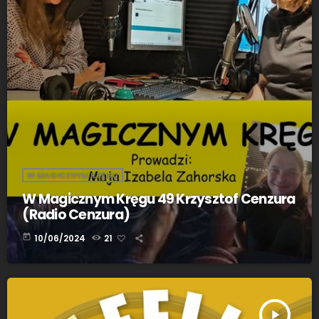
W MAGICZNYM KRĘGU
W Magicznym Kręgu 49 Krzysztof Cenzura
(Radio Cenzura)
today
10/06/2024
21
play_arrow