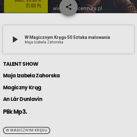
share
email
play_arrow
W Magicznym Kręgu 50 Sztuka malowania
Maja Izabela Zahorska
TALENT SHOW
Maja Izabela Zahorska
Magiczny Krąg
An Lár Dunlavin
Plik Mp3.
W MAGICZNYM KRĘGU