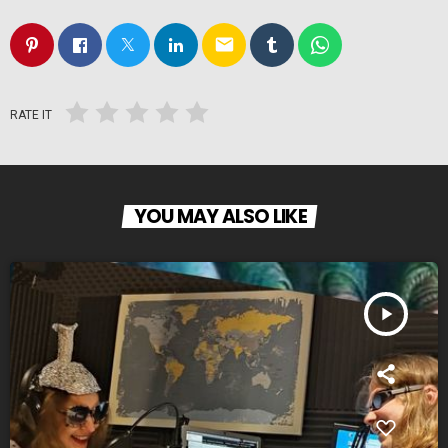
email
RATE IT
YOU MAY ALSO LIKE
play_arrow