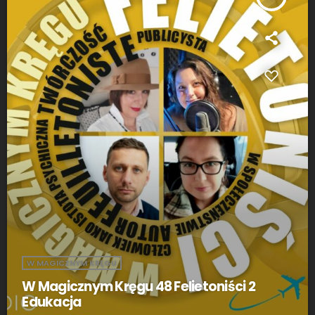
W MAGICZNYM KRĘGU
W Magicznym Kręgu 48 Felietoniści 2
Edukacja